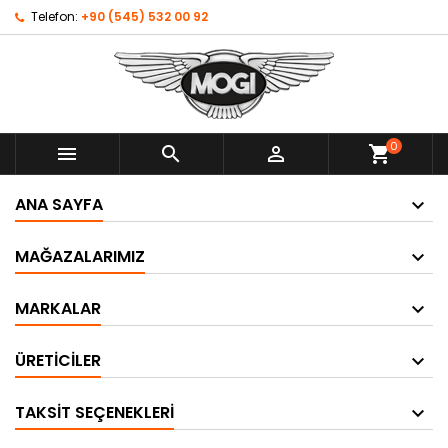
Telefon:
+90 (545) 532 00 92
0



shopping_cart
ANA SAYFA
MAĞAZALARIMIZ
MARKALAR
ÜRETICILER
TAKSIT SEÇENEKLERI