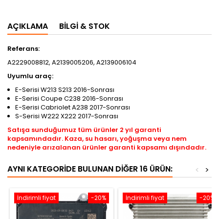
AÇIKLAMA
BILGI & STOK
Referans:
A2229008812, A2139005206, A2139006104
Uyumlu araç:
E-Serisi W213 S213 2016-Sonrası
E-Serisi Coupe C238 2016-Sonrası
E-Serisi Cabriolet A238 2017-Sonrası
S-Serisi W222 X222 2017-Sonrası
Satışa sunduğumuz tüm ürünler 2 yıl garanti
kapsamındadır. Kaza, su hasarı, yoğuşma veya nem
nedeniyle arızalanan ürünler garanti kapsamı dışındadır.
AYNI KATEGORIDE BULUNAN DIĞER 16 ÜRÜN:
<
>
İndirimli fiyat
-20%
İndirimli fiyat
-20%