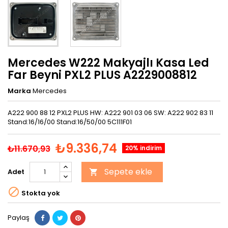
Mercedes W222 Makyajlı Kasa Led
Far Beyni PXL2 PLUS A2229008812
Marka
Mercedes
A222 900 88 12 PXL2 PLUS HW: A222 901 03 06 SW: A222 902 83 11
Stand:16/16/00 Stand:16/50/00 5C111F01
₺9.336,74
₺11.670,93
20% indirim
Sepete ekle
Adet


Stokta yok
Paylaş