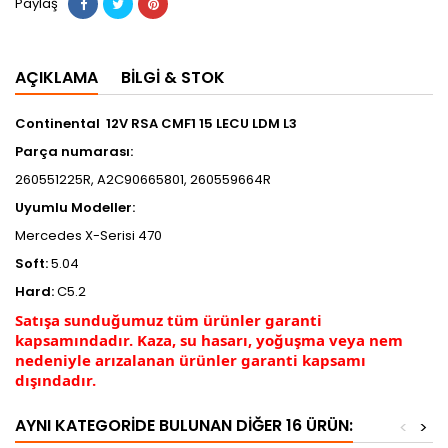
Paylaş
AÇIKLAMA
BILGI & STOK
Continental 12V RSA CMF1 15 LECU LDM L3
Parça numarası:
260551225R, A2C90665801, 260559664R
Uyumlu Modeller:
Mercedes X-Serisi 470
Soft:
5.04
Hard:
C5.2
Satışa sunduğumuz tüm ürünler garanti
kapsamındadır. Kaza, su hasarı, yoğuşma veya nem
nedeniyle arızalanan ürünler garanti kapsamı
dışındadır.
AYNI KATEGORIDE BULUNAN DIĞER 16 ÜRÜN:
<
>