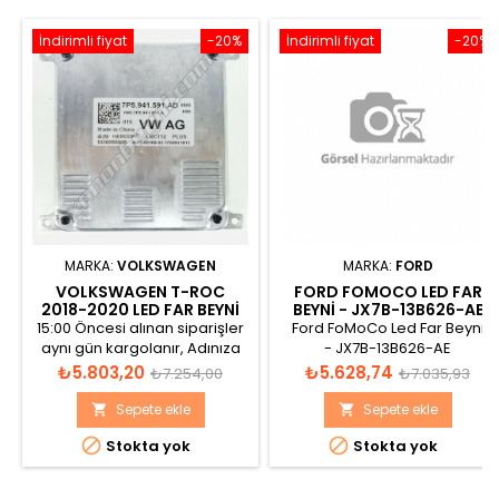
İndirimli fiyat
-20%
İndirimli fiyat
-20%
MARKA:
VOLKSWAGEN
MARKA:
FORD
VOLKSWAGEN T-ROC
FORD FOMOCO LED FAR
2018-2020 LED FAR BEYNI
BEYNI - JX7B-13B626-AE
7P5941591AD
15:00 Öncesi alınan siparişler
Ford FoMoCo Led Far Beyni
aynı gün kargolanır, Adınıza
- JX7B-13B626-AE
Faturalı, Orjinal Sıfır Ürün
Fiyat
Normal
Fiyat
Normal
₺5.803,20
₺5.628,74
₺7.254,00
₺7.035,93
fiyat
fiyat
Sepete ekle
Sepete ekle




Stokta yok
Stokta yok