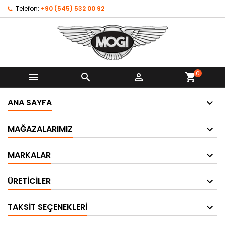
Telefon:
+90 (545) 532 00 92
0



shopping_cart
ANA SAYFA
MAĞAZALARIMIZ
MARKALAR
ÜRETICILER
TAKSIT SEÇENEKLERI