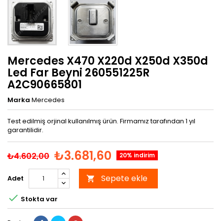
Mercedes X470 X220d X250d X350d
Led Far Beyni 260551225R
A2C90665801
Marka
Mercedes
Test edilmiş orjinal kullanılmış ürün. Firmamız tarafından 1 yıl
garantilidir.
₺3.681,60
₺4.602,00
20% indirim
Sepete ekle
Adet


Stokta var