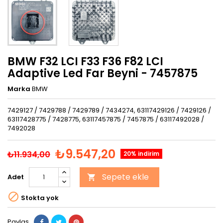
BMW F32 LCI F33 F36 F82 LCI
Adaptive Led Far Beyni - 7457875
Marka
BMW
7429127 / 7429788 / 7429789 / 7434274, 63117429126 / 7429126 /
63117428775 / 7428775, 63117457875 / 7457875 / 63117492028 /
7492028
₺9.547,20
₺11.934,00
20% indirim
Sepete ekle
Adet


Stokta yok
Paylaş