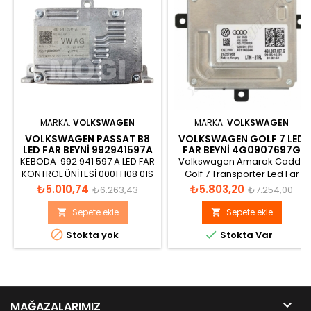
MARKA:
VOLKSWAGEN
MARKA:
VOLKSWAGEN
VOLKSWAGEN PASSAT B8
VOLKSWAGEN GOLF 7 LED
LED FAR BEYNI 992941597A
FAR BEYNI 4G0907697G
KEBODA 992 941 597 A LED FAR
Volkswagen Amarok Caddy
KONTROL ÜNİTESİ 0001 H08 01S
Golf 7 Transporter Led Far
VW AG 2K-LED-MIN H09/0001
Beyni DELPHI LTM-2TFL
Fiyat
Normal
Fiyat
Normal
₺5.010,74
₺5.803,20
₺6.263,43
₺7.254,00
LLP115 10101500012
401140244 Katalog görünümü
fiyat
fiyat
Sepete ekle
Sepete ekle




Stokta yok
Stokta Var

MAĞAZALARIMIZ