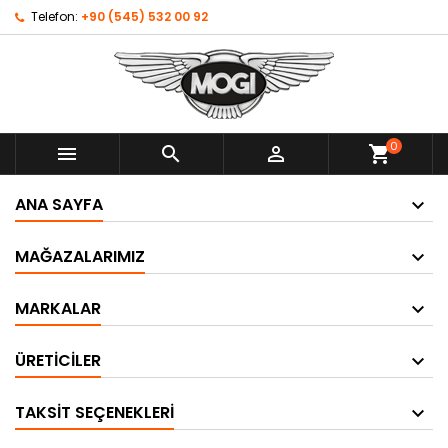
Telefon:
+90 (545) 532 00 92
0



shopping_cart
ANA SAYFA
MAĞAZALARIMIZ
MARKALAR
ÜRETICILER
TAKSIT SEÇENEKLERI