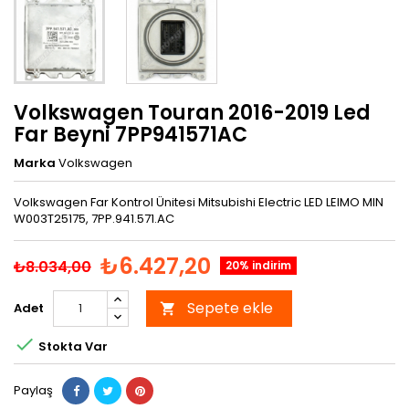
Volkswagen Touran 2016-2019 Led
Far Beyni 7PP941571AC
Marka
Volkswagen
Volkswagen Far Kontrol Ünitesi Mitsubishi Electric LED LEIMO MIN
W003T25175, 7PP.941.571.AC
₺6.427,20
₺8.034,00
20% indirim
Sepete ekle
Adet


Stokta Var
Paylaş