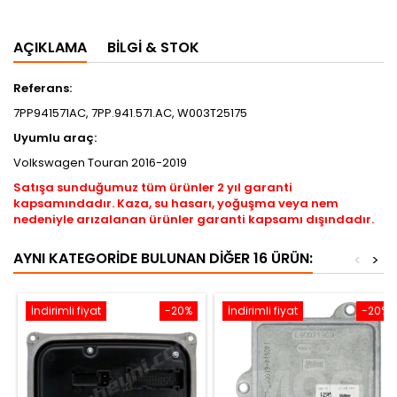
AÇIKLAMA
BILGI & STOK
Referans:
7PP941571AC, 7PP.941.571.AC, W003T25175
Uyumlu araç:
Volkswagen Touran 2016-2019
Satışa sunduğumuz tüm ürünler 2 yıl garanti
kapsamındadır. Kaza, su hasarı, yoğuşma veya nem
nedeniyle arızalanan ürünler garanti kapsamı dışındadır.
AYNI KATEGORIDE BULUNAN DIĞER 16 ÜRÜN:
<
>
İndirimli fiyat
-20%
İndirimli fiyat
-20%