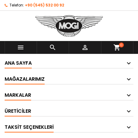
Telefon:
+90 (545) 532 00 92
0



shopping_cart
ANA SAYFA
MAĞAZALARIMIZ
MARKALAR
ÜRETICILER
TAKSIT SEÇENEKLERI