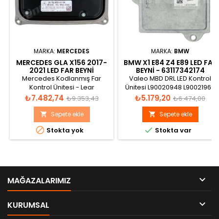
MARKA:
MERCEDES
MARKA:
BMW
MERCEDES GLA X156 2017-
BMW X1 E84 Z4 E89 LED FAR
2021 LED FAR BEYNI
BEYNI - 63117342174
A1769004104
Mercedes Kodlanmış Far
Valeo MBD DRL LED Kontrol
Kontrol Ünitesi - Lear
Ünitesi L90020948 L90021969
A1769004104 - 1769004104 -
Fiyat
Normal
Fiyat
Normal
₺7.482,74
₺5.179,20
₺9.353,43
₺6.474,00
A176 900 41 04
fiyat
fiyat
Sepete ekle
Sepete ekle




Stokta yok
Stokta var

MAĞAZALARIMIZ

KURUMSAL