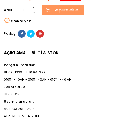
Sepete ekle
Adet


Stokta yok
Paylaş
AÇIKLAMA
BILGI & STOK
Parça numarası:
8U0941329 - 8U0 941 329
010114-40AH - 01011440AH - 010114-40 AH
708.61.601.99
HLR-0W5
Uyumlu araçlar:
Audi Q3 2012-2014
Audi RSQ3 2014-2018