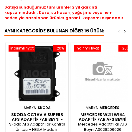
Satışa sunduğumuz tüm ürünler 2 yıl garanti
kapsamındadır. Kaza, su hasarı, yoğuşma veya nem
nedeniyle arızalanan ürünler garanti kapsamı dışındadır.
AYNI KATEGORIDE BULUNAN DIĞER 16 ÜRÜN:
<
>
İndirimli fiyat
-20%
İndirimli fiyat
-20%
MARKA:
SKODA
MARKA:
MERCEDES
SKODA OCTAVIA SUPERB
MERCEDES W211 W164
AFS ADAPTIF FAR BEYNI -
ADAPTIF FAR AFS BEYNI
7L6941329B
A0028206026
Skoda AFS Adaptif Far Kontrol
Mercedes Adaptif Far AFS
Ünitesi - HELLA Made in
Beyni A0028206026