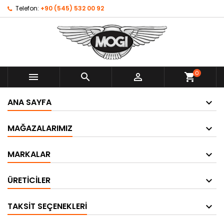
Telefon:
+90 (545) 532 00 92
0



shopping_cart
ANA SAYFA
MAĞAZALARIMIZ
MARKALAR
ÜRETICILER
TAKSIT SEÇENEKLERI