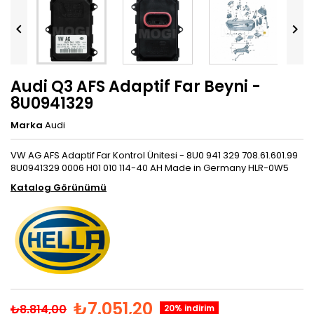


Audi Q3 AFS Adaptif Far Beyni -
8U0941329
Marka
Audi
VW AG AFS Adaptif Far Kontrol Ünitesi - 8U0 941 329 708.61.601.99
8U0941329 0006 H01 010 114-40 AH Made in Germany HLR-0W5
Katalog Görünümü
₺7.051,20
₺8.814,00
20% indirim