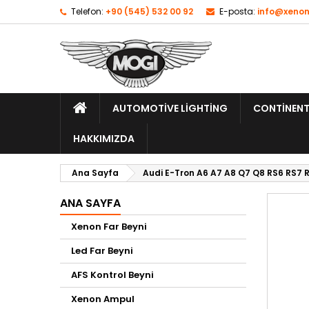
Telefon:
+90 (545) 532 00 92
E-posta:
info@xenon
AUTOMOTIVE LIGHTING
CONTINENT
HAKKIMIZDA
Ana Sayfa
Audi E-Tron A6 A7 A8 Q7 Q8 RS6 RS7
ANA SAYFA
Xenon Far Beyni
Led Far Beyni
AFS Kontrol Beyni
Xenon Ampul