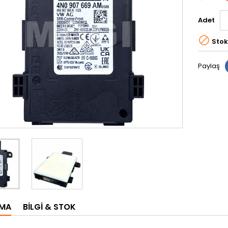
Adet

Stok
Paylaş
AMA
BILGI & STOK