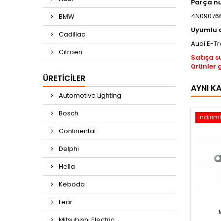
Parça n
4N09076
BMW
Uyumlu a
Cadillac
Audi E-Tr
Citroen
Satışa s
ürünler 
ÜRETICILER
AYNI K
Automotive Lighting
Bosch
İndiriml
Continental
Delphi
Hella
Keboda
Lear
Mitsubishi Electric