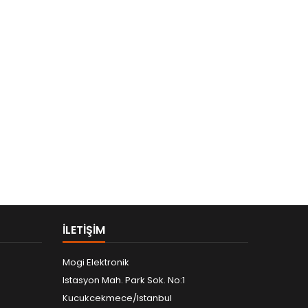
ILETIŞIM
Mogi Elektronik
Istasyon Mah. Park Sok. No:1
Kucukcekmece/Istanbul