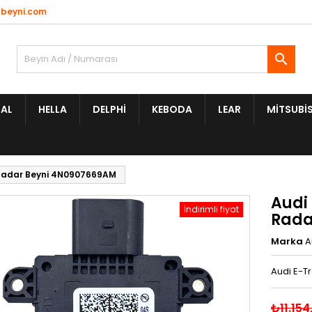
beyni.com

AL
HELLA
DELPHI
KEBODA
LEAR
MITSUBIS
 Radar Beyni 4N0907669AM
Audi
İndirimli fiyat
Rada
Marka
A
Audi E-T
₺11.154