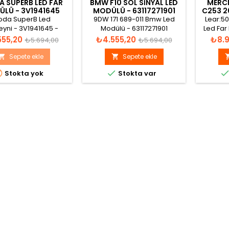
 SUPERB LED FAR
BMW F10 SOL SINYAL LED
MERC
LÜ - 3V1941645
MODÜLÜ - 63117271901
C253 2
BEYN
oda SuperB Led
9DW 171 689-011 Bmw Led
Lear:5
eyni - 3V1941645 -
Modülü - 63117271901
Led Far
1150.001.1090
- 7271901
Normal
Fiyat
Normal
Fiyat
555,20
₺4.555,20
₺8.9
₺5.694,00
₺5.694,00
fiyat
fiyat
Sepete ekle
Sepete ekle




Stokta yok
Stokta var