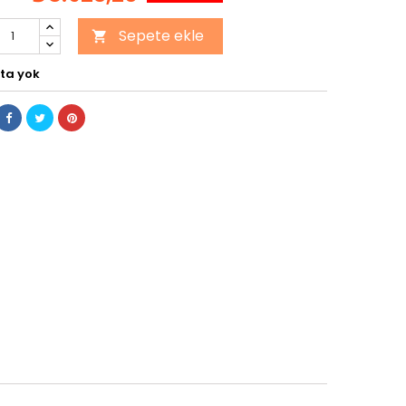
Sepete ekle

ta yok