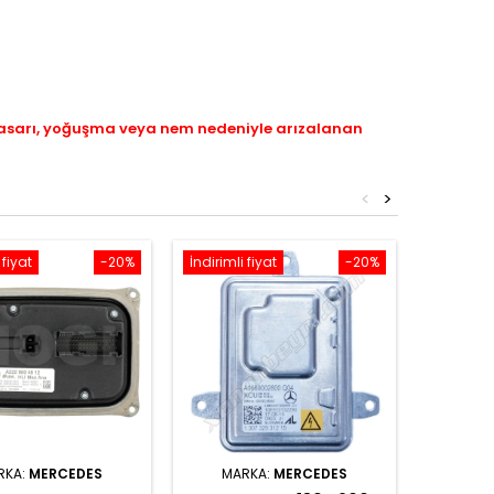
hasarı, yoğuşma veya nem nedeniyle arızalanan
<
>
 fiyat
-20%
İndirimli fiyat
-20%
İndirimli 
RKA:
MERCEDES
MARKA:
MERCEDES
MAR