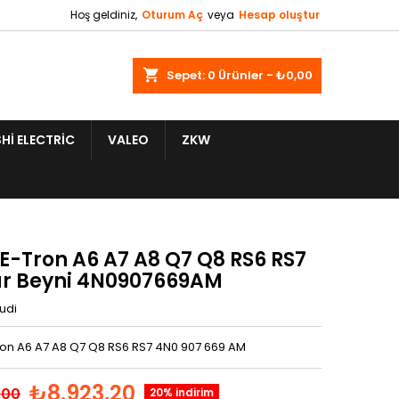
Hoş geldiniz,
Oturum Aç
veya
Hesap oluştur
shopping_cart
Sepet:
0
Ürünler - ₺0,00
HI ELECTRIC
VALEO
ZKW
 E-Tron A6 A7 A8 Q7 Q8 RS6 RS7
r Beyni 4N0907669AM
udi
ron A6 A7 A8 Q7 Q8 RS6 RS7 4N0 907 669 AM
₺8.923,20
,00
20% indirim