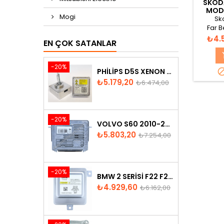
SKODA
MODÜ
Mogi
Sk
Far B
Fiyat
₺4.
EN ÇOK SATANLAR
-20%
PHILIPS D5S XENON AMPUL
Fiyat
Normal
₺5.179,20
₺6.474,00
fiyat
-20%
VOLVO S60 2010-2018 XENON FAR BEYNI 31297942
Fiyat
Normal
₺5.803,20
₺7.254,00
fiyat
-20%
BMW 2 SERISI F22 F23 2013-2016 XENON FAR BEYNI 7318327
Fiyat
Normal
₺4.929,60
₺6.162,00
fiyat