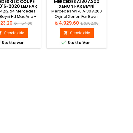
EDES GLC COUPE
MERCEDES A180 A200
MERCED
016-2020 LED FAR
XENON FAR BEYNI
GLB 
I - A2229004812
A1669002800
A2
04212R14 Mercedes
Mercedes W176 A180 A200
A247900
 Beyni HLI Max Ana -
Orjinal Xenon Far Beyni
A247
A2229004812
Katalog görünümü
A247902
Normal
Fiyat
Normal
Fiyat
23,20
₺4.929,60
₺11.4
₺11.154,00
₺6.162,00
SW-18/2
fiyat
fiyat
51 
Sepete ekle
Sepete ekle


1470000



Stokta var
Stokta Var