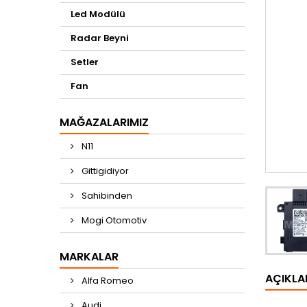
Led Modülü
Radar Beyni
Setler
Fan
MAĞAZALARIMIZ
N11
Gittigidiyor
Sahibinden
Mogi Otomotiv
MARKALAR
AÇIKL
Alfa Romeo
Audi