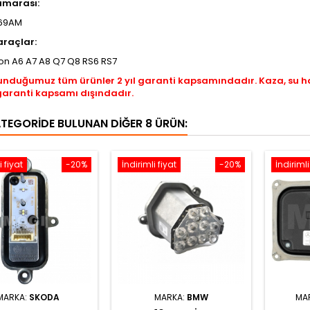
umarası:
69AM
raçlar:
on A6 A7 A8 Q7 Q8 RS6 RS7
unduğumuz tüm ürünler 2 yıl garanti kapsamındadır. Kaza, su 
garanti kapsamı dışındadır.
ATEGORIDE BULUNAN DIĞER 8 ÜRÜN:
i fiyat
-20%
İndirimli fiyat
-20%
İndirimli
MARKA:
SKODA
MARKA:
BMW
MA