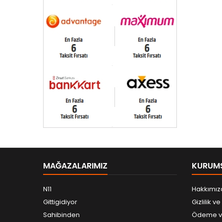
MAĞAZALARIMIZ
KURUM
N11
Hakkımız
Gittigidiyor
Gizlilik v
Sahibinden
Ödeme ve