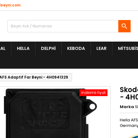
beyni.com

AL
HELLA
DELPHI
KEBODA
LEAR
MITSUBIS
AFS Adaptif Far Beyni - 4H0941329
Skod
İndirimli fiyat
- 4H
Marka
S
Hella AF
Germany 