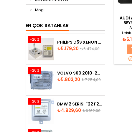
Mogi
AUDI 
BEY
EN ÇOK SATANLAR
A
Leist
329A H
Fiya
₺5.
-20%
PHILIPS D5S XENON AMPUL
in Sp
Fiyat
Normal
₺5.179,20
₺6.474,00
fiyat
-20%
VOLVO S60 2010-2018 XENON FAR BEYNI 31297942
Fiyat
Normal
₺5.803,20
₺7.254,00
fiyat
-20%
BMW 2 SERISI F22 F23 2013-2016 XENON FAR BEYNI 7318327
Fiyat
Normal
₺4.929,60
₺6.162,00
fiyat