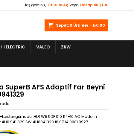
Hoş geldiniz,
Oturum Aç
veya
Hesap oluştur
shopping_cart
Sepet:
0
Ürünler - ₺0,00
HI ELECTRIC
VALEO
ZKW
a SuperB AFS Adaptif Far Beyni
0941329
koda
S-Leistungsmodul HLR W5 5DF 010 114-10 AO Made in
4H0 941 329 SW:4H0941329 18.07.14 0001 0927