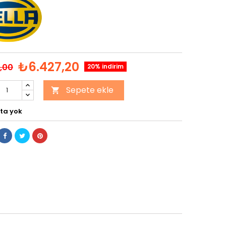
₺6.427,20
,00
20% indirim
Sepete ekle

ta yok