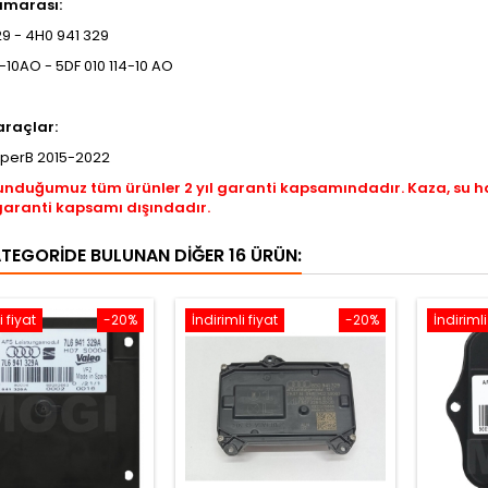
umarası:
9 - 4H0 941 329
-10AO - 5DF 010 114-10 AO
raçlar:
perB 2015-2022
unduğumuz tüm ürünler 2 yıl garanti kapsamındadır. Kaza, su 
garanti kapsamı dışındadır.
ATEGORIDE BULUNAN DIĞER 16 ÜRÜN:
i fiyat
-20%
İndirimli fiyat
-20%
İndirimli