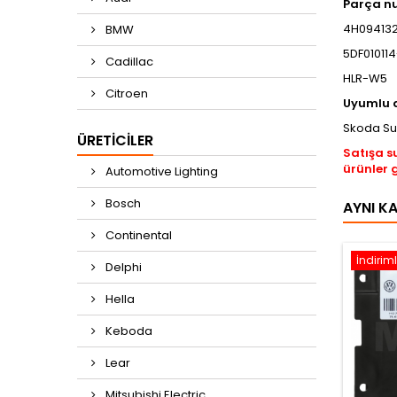
Parça n
4H094132
BMW
5DF010114
Cadillac
HLR-W5
Citroen
Uyumlu a
Skoda Su
ÜRETICILER
Satışa s
ürünler 
Automotive Lighting
Bosch
AYNI K
Continental
İndiriml
Delphi
Hella
Keboda
Lear
Mitsubishi Electric