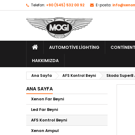
Telefon:
+90 (545) 532 00 92
E-posta:
info@xenon
AUTOMOTIVE LIGHTING
CONTINENT
HAKKIMIZDA
Ana Sayfa
AFS Kontrol Beyni
Skoda SuperB 
ANA SAYFA
Xenon Far Beyni
Led Far Beyni
AFS Kontrol Beyni
Xenon Ampul