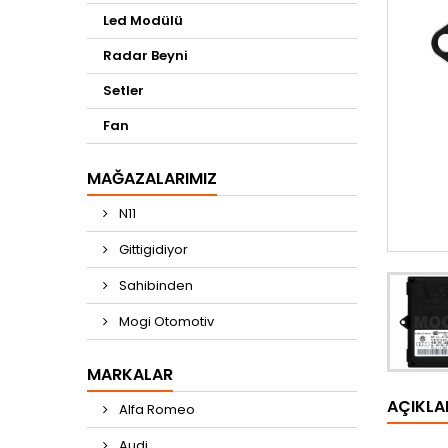
Led Modülü
Radar Beyni
Setler
Fan
MAĞAZALARIMIZ
N11
Gittigidiyor
Sahibinden
Mogi Otomotiv
MARKALAR
AÇIKL
Alfa Romeo
Audi