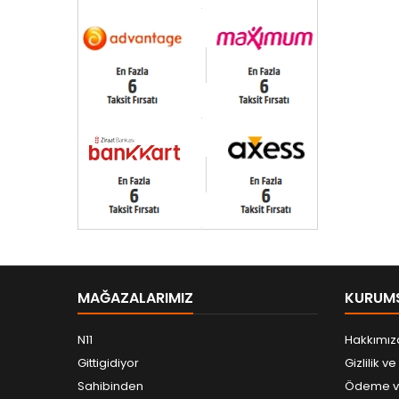
MAĞAZALARIMIZ
KURUM
N11
Hakkımız
Gittigidiyor
Gizlilik v
Sahibinden
Ödeme ve