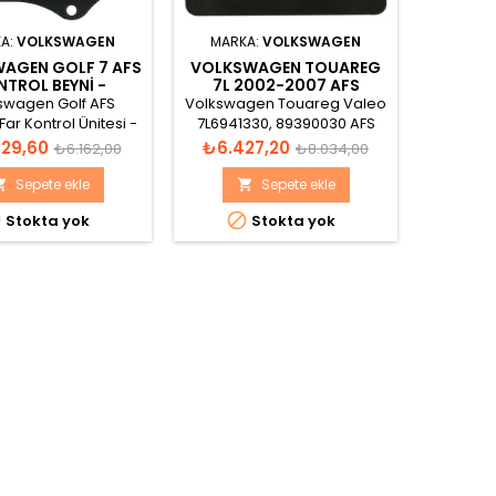
A:
VOLKSWAGEN
MARKA:
VOLKSWAGEN
AGEN GOLF 7 AFS
VOLKSWAGEN TOUAREG
AUDI A
TROL BEYNI -
7L 2002-2007 AFS
ADAPT
D0941329D
KONTROL BEYNI
7
swagen Golf AFS
Volkswagen Touareg Valeo
Audi AFS
7L6941330
Far Kontrol Ünitesi -
7L6941330, 89390030 AFS
Ünites
stungsmodul 3D0 941
Kontrol Beyni
German
Normal
Fiyat
Normal
Fiyat
29,60
₺6.427,20
₺5.6
₺6.162,00
₺8.034,00
H04 A0011 Valeo VF2
36
fiyat
fiyat
n Spain 89503909
Leistung
Sepete ekle
Sepete ekle


SW: 7L6



Stokta yok
Stokta yok
12 