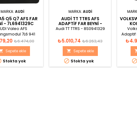
MARKA:
AUDI
MARKA:
AUDI
MARK
A5 Q5 Q7 AFS FAR
AUDI TT TTRS AFS
VOLKSW
NI - 7L6941329C
ADAPTIF FAR BEYNI -
KON
8S0941329
3
UDI Valeo AFS
Audi TT TTRS - 8S0941329
Volk
ungsmodul 7L6 941
Adaptif 
07 S0004 VF2 Made
AFS Lei
t
Normal
Fiyat
Normal
Fiyat
179,20
₺5.010,74
₺4.9
₺6.474,00
₺6.263,43
ain 89393663 0002
329 D - 
fiyat
fiyat
0028 1
Made i
Sepete ekle
Sepete ekle




Stokta yok
Stokta yok