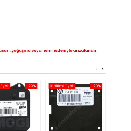
hasarı, yoğuşma veya nem nedeniyle arızalanan
<
>
 fiyat
-20%
İndirimli fiyat
-20%
İndirimli 