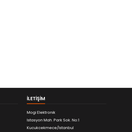
ILETIŞIM
Mogi Elektronik
Istasyon Mah. Park Sok. No:1
Kucukcekmece/Istanbul