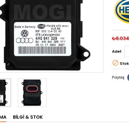
₺8.034
Adet

Stok
Paylaş
AMA
BILGI & STOK