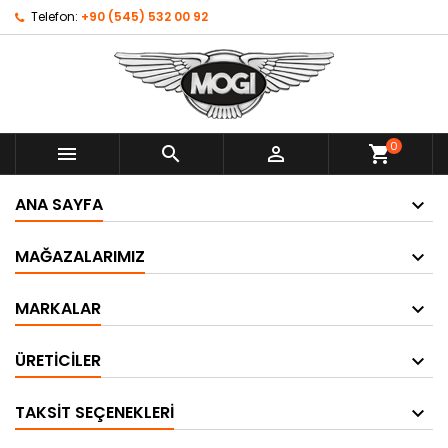
Telefon:
+90 (545) 532 00 92
0



shopping_cart
ANA SAYFA
MAĞAZALARIMIZ
MARKALAR
ÜRETICILER
TAKSIT SEÇENEKLERI