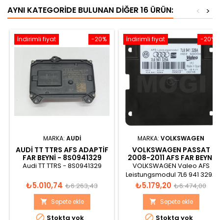
AYNI KATEGORIDE BULUNAN DIĞER 16 ÜRÜN:
<
>
İndirimli fiyat
-20%
İndirimli fiyat
-20%
MARKA:
AUDI
MARKA:
VOLKSWAGEN
AUDI TT TTRS AFS ADAPTIF
VOLKSWAGEN PASSAT
FAR BEYNI - 8S0941329
2008-2011 AFS FAR BEYNI
BEYNI - 7L6941329A
Audi TT TTRS - 8S0941329
VOLKSWAGEN Valeo AFS
Leistungsmodul 7L6 941 329A
H07 S0004 VF2 Made in Spain
Fiyat
Normal
Fiyat
Normal
₺5.010,74
₺5.179,20
₺6.263,43
₺6.474,00
89393663 0002 0028
fiyat
fiyat
Sepete ekle
Sepete ekle




Stokta yok
Stokta yok