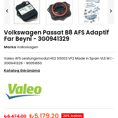


Volkswagen Passat B8 AFS Adaptif
Far Beyni - 3G0941329
Marka
Volkswagen
Valeo AFS Leistungsmodul H02 S0003 VF2 Made in Spain VLS M 1 -
3G0941329 - 90051650
Katalog Görünümü
₺5.179,20
₺6.474,00
20% indirim