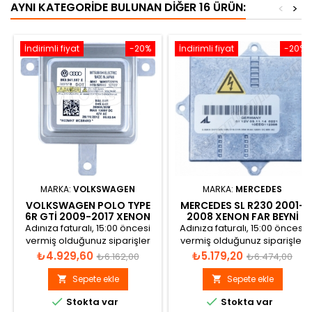
AYNI KATEGORIDE BULUNAN DIĞER 16 ÜRÜN:
<
>
İndirimli fiyat
-20%
İndirimli fiyat
-20%
MARKA:
VOLKSWAGEN
MARKA:
MERCEDES
VOLKSWAGEN POLO TYPE
MERCEDES SL R230 2001-
6R GTI 2009-2017 XENON
2008 XENON FAR BEYNI
FAR BEYNI 8K0941597E
1307329082
Adınıza faturalı, 15:00 öncesi
Adınıza faturalı, 15:00 öncesi
vermiş olduğunuz siparişler
vermiş olduğunuz siparişler
aynı gün gönderilir.
aynı gün gönderilir.
Fiyat
Normal
Fiyat
Normal
₺4.929,60
₺5.179,20
₺6.162,00
₺6.474,00
fiyat
fiyat
Sepete ekle
Sepete ekle




Stokta var
Stokta var