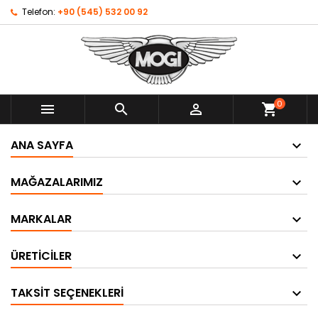
Telefon:
+90 (545) 532 00 92
0



shopping_cart
ANA SAYFA
MAĞAZALARIMIZ
MARKALAR
ÜRETICILER
TAKSIT SEÇENEKLERI