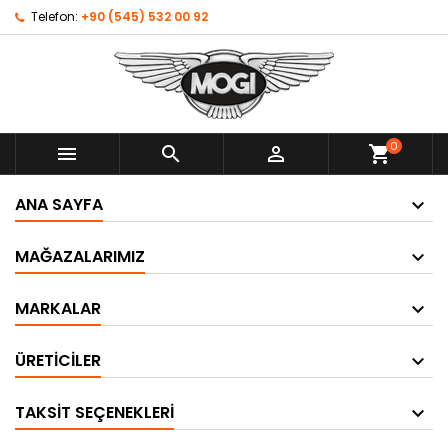
Telefon:
+90 (545) 532 00 92
0



shopping_cart
ANA SAYFA
MAĞAZALARIMIZ
MARKALAR
ÜRETICILER
TAKSIT SEÇENEKLERI