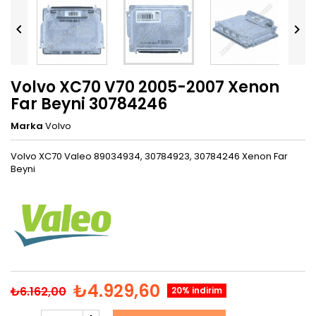


Volvo XC70 V70 2005-2007 Xenon
Far Beyni 30784246
Marka
Volvo
Volvo XC70 Valeo 89034934, 30784923, 30784246 Xenon Far
Beyni
₺4.929,60
₺6.162,00
20% indirim