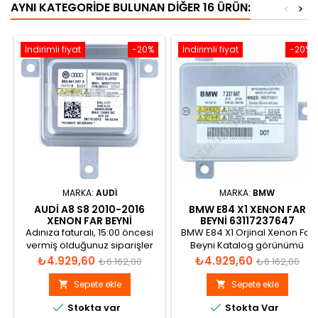
AYNI KATEGORIDE BULUNAN DIĞER 16 ÜRÜN:
<
>
İndirimli fiyat
-20%
İndirimli fiyat
-20%
MARKA:
AUDI
MARKA:
BMW
AUDI A8 S8 2010-2016
BMW E84 X1 XENON FAR
XENON FAR BEYNI
BEYNI 63117237647
8K0941597E
Adınıza faturalı, 15:00 öncesi
BMW E84 X1 Orjinal Xenon Far
vermiş olduğunuz siparişler
Beyni Katalog görünümü
aynı gün gönderilir.
Fiyat
Normal
Fiyat
Normal
₺4.929,60
₺4.929,60
₺6.162,00
₺6.162,00
fiyat
fiyat
Sepete ekle
Sepete ekle




Stokta var
Stokta Var