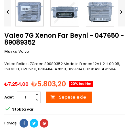


Valeo 7G Xenon Far Beyni - 047650 -
89089352
Marka
Volvo
Valeo Ballast 7Green 89089352 Made in France 12V L:2 H:00:0B,
1697303, C2D5271, LR014114, 47650, 31297941, 3276420476504
₺5.803,20
₺7.254,00
20% indirim
Sepete ekle
Adet


Stokta var
Paylaş