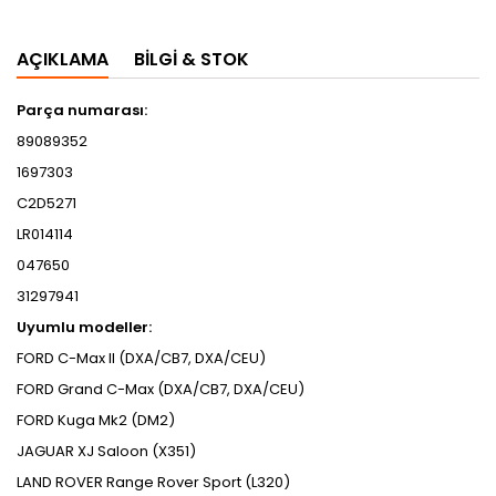
AÇIKLAMA
BILGI & STOK
Parça numarası:
89089352
1697303
C2D5271
LR014114
047650
31297941
Uyumlu modeller:
FORD C-Max II (DXA/CB7, DXA/CEU)
FORD Grand C-Max (DXA/CB7, DXA/CEU)
FORD Kuga Mk2 (DM2)
JAGUAR XJ Saloon (X351)
LAND ROVER Range Rover Sport (L320)