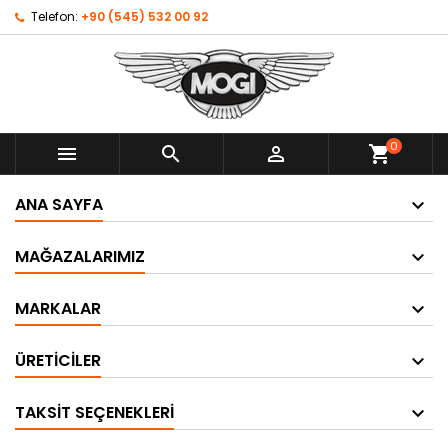
Telefon:
+90 (545) 532 00 92
0



shopping_cart
ANA SAYFA
MAĞAZALARIMIZ
MARKALAR
ÜRETICILER
TAKSIT SEÇENEKLERI