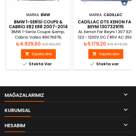
MARKA:
BMW
MARKA:
CADILLAC
BMW 1-SERISI COUPE &
CADILLAC DTS XENON FAR
CABRIO E82 E88 2007-2014
BEYNI 1307329115
XENON FAR BEYNI
BMW 1-Serisi Coupe &amp;
AL Xenon Far Beyni 1 307 329
63117180050
Cabrio Valeo 89076976,
123 - 1200V DC / 85V AC 35W
89034934, 63117180050 Xenon
Nom., 2000h, für alle D2R D2S
Fiyat
Normal
Fiyat
Normal
₺4.929,60
₺5.179,20
₺6.162,00
₺6.474,00
Far Beyni
D1S D1R
fiyat
fiyat
Sepete ekle
Sepete ekle




Stokta Var
Stokta var

MAĞAZALARIMIZ

KURUMSAL

HESABIM