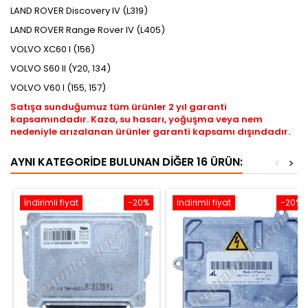
LAND ROVER Discovery IV (L319)
LAND ROVER Range Rover IV (L405)
VOLVO XC60 I (156)
VOLVO S60 II (Y20, 134)
VOLVO V60 I (155, 157)
Satışa sunduğumuz tüm ürünler 2 yıl garanti
kapsamındadır. Kaza, su hasarı, yoğuşma veya nem
nedeniyle arızalanan ürünler garanti kapsamı dışındadır.
AYNI KATEGORIDE BULUNAN DIĞER 16 ÜRÜN:
<
>
İndirimli fiyat
-20%
İndirimli fiyat
-20%