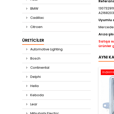
Referan
130732911
BMW
A2168203
Cadillac
Uyumlu 
Citroen
Mercedes
Arıza şik
ÜRETICILER
Satışa s
ürünler 
Automotive Lighting
AYNI K
Bosch
Continental
İndiriml
Delphi
Hella
Keboda
Lear
Mitsubishi Electric