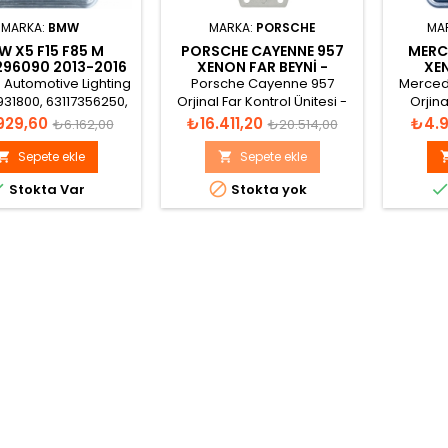
MARKA:
BMW
MARKA:
PORSCHE
MA
 X5 F15 F85 M
PORSCHE CAYENNE 957
MERC
296090 2013-2016
XENON FAR BEYNI -
XEN
NON FAR BEYNI
95563119401
A
Automotive Lighting
Porsche Cayenne 957
Merced
31800, 63117356250,
Orjinal Far Kontrol Ünitesi -
Orjin
96090, 63117317408,
955.631.194.01 5DC 009 285-
Kat
t
Normal
Fiyat
Normal
Fiyat
929,60
₺16.411,20
₺4.9
₺6.162,00
₺20.514,00
0, 7317408, 7356250
00 AFS-GDL-Steuergerat 12V
fiyat
fiyat
enon Far Beyni
1100V DC/85V AC 35W nom.
Sepete ekle
Sepete ekle


HELLA DOT 2000h Al99.5 D1S


Stokta Var
Stokta yok
HW-Version: 3.0 SW-
Version: VR 7.3 Diagnostic-
ID 7