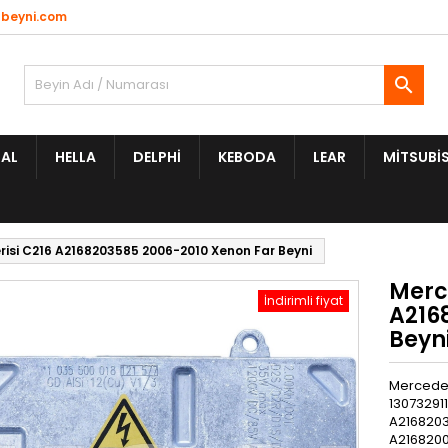
beyni.com

AL
HELLA
DELPHI
KEBODA
LEAR
MITSUBIS
isi C216 A2168203585 2006-2010 Xenon Far Beyni
Merc
İndirimli fiyat
A216
Beyn
Mercedes 
13073291
A2168203
A2168200