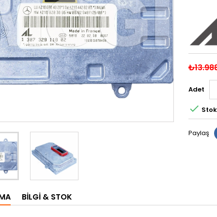
₺13.98
Adet

Stok
Paylaş
AMA
BILGI & STOK