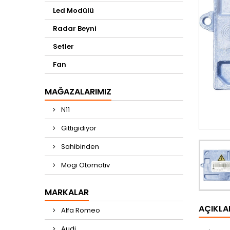
Led Modülü
Radar Beyni
Setler
Fan
MAĞAZALARIMIZ
N11
Gittigidiyor
Sahibinden
Mogi Otomotiv
MARKALAR
AÇIKL
Alfa Romeo
Audi