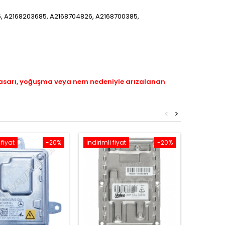
85, A2168203685, A2168704826, A2168700385,
hasarı, yoğuşma veya nem nedeniyle arızalanan
<
>
 fiyat
-20%
İndirimli fiyat
-20%
İndirimli 