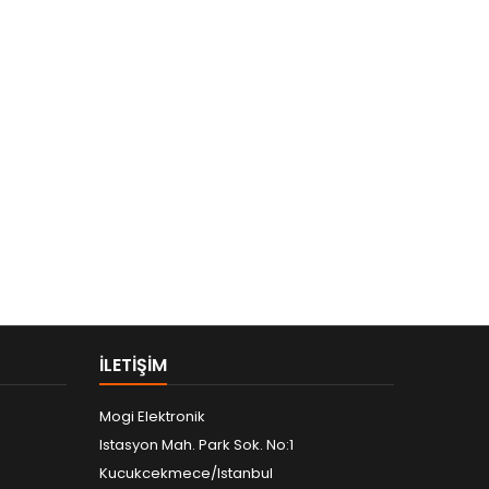
ILETIŞIM
Mogi Elektronik
Istasyon Mah. Park Sok. No:1
Kucukcekmece/Istanbul