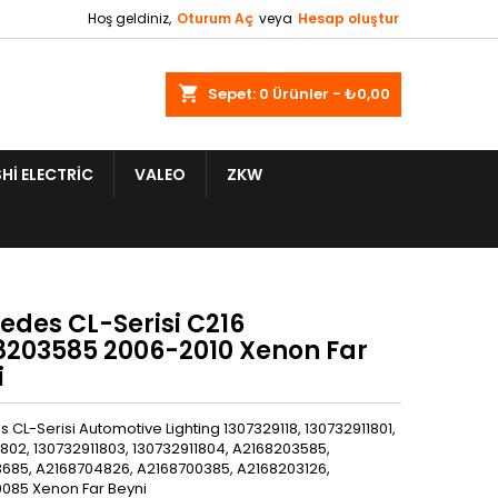
Hoş geldiniz,
Oturum Aç
veya
Hesap oluştur
shopping_cart
Sepet:
0
Ürünler - ₺0,00
HI ELECTRIC
VALEO
ZKW
edes CL-Serisi C216
8203585 2006-2010 Xenon Far
i
CL-Serisi Automotive Lighting 1307329118, 130732911801,
1802, 130732911803, 130732911804, A2168203585,
685, A2168704826, A2168700385, A2168203126,
085 Xenon Far Beyni