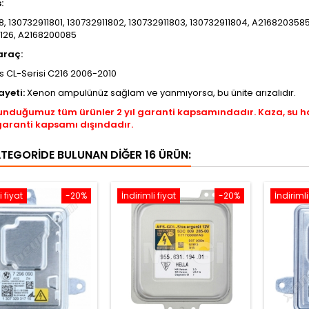
s:
8, 130732911801, 130732911802, 130732911803, 130732911804, A21682035
126, A2168200085
araç:
 CL-Serisi C216 2006-2010
ayeti:
Xenon ampulünüz sağlam ve yanmıyorsa, bu ünite arızalıdır.
unduğumuz tüm ürünler 2 yıl garanti kapsamındadır. Kaza, su 
garanti kapsamı dışındadır.
ATEGORIDE BULUNAN DIĞER 16 ÜRÜN:
i fiyat
-20%
İndirimli fiyat
-20%
İndirimli