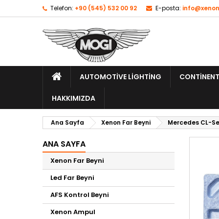
Telefon:
+90 (545) 532 00 92
E-posta:
info@xenon
AUTOMOTIVE LIGHTING
CONTINENT
HAKKIMIZDA
Ana Sayfa
Xenon Far Beyni
Mercedes CL-Ser
ANA SAYFA
Xenon Far Beyni
Led Far Beyni
AFS Kontrol Beyni
Xenon Ampul