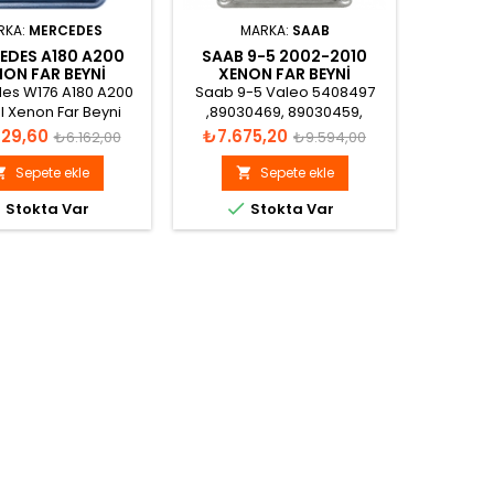
RKA:
MERCEDES
MARKA:
SAAB
M
EDES A180 A200
SAAB 9-5 2002-2010
VOLVO
ON FAR BEYNI
XENON FAR BEYNI
XEN
1669002800
5408497
es W176 A180 A200
Saab 9-5 Valeo 5408497
Volvo V
al Xenon Far Beyni
,89030469, 89030459,
7G, 31
alog görünümü
89027878, 89027879,
Normal
Fiyat
Normal
Fiyat
29,60
₺7.675,20
₺5.8
₺6.162,00
₺9.594,00
89030469, 89032131,
fiyat
fiyat
89031486 Xenon Far Beyni
Sepete ekle
Sepete ekle





Stokta Var
Stokta Var