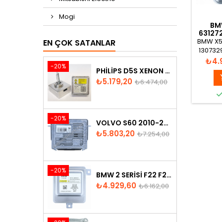
Mogi
BMW
63127
XE
BMW X5 
EN ÇOK SATANLAR
1307329
631272
Fiya
₺4.
-20%
729609
PHILIPS D5S XENON AMPUL
X
Fiyat
Normal
₺5.179,20
₺6.474,00
fiyat
-20%
VOLVO S60 2010-2018 XENON FAR BEYNI 31297942
Fiyat
Normal
₺5.803,20
₺7.254,00
fiyat
-20%
BMW 2 SERISI F22 F23 2013-2016 XENON FAR BEYNI 7318327
Fiyat
Normal
₺4.929,60
₺6.162,00
fiyat