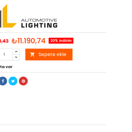
₺11.190,74
8,43
20% indirim
Sepete ekle

ta var