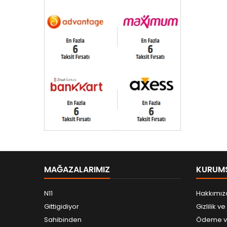
MAĞAZALARIMIZ
KURUM
N11
Hakkımız
Gittigidiyor
Gizlilik v
Sahibinden
Ödeme ve