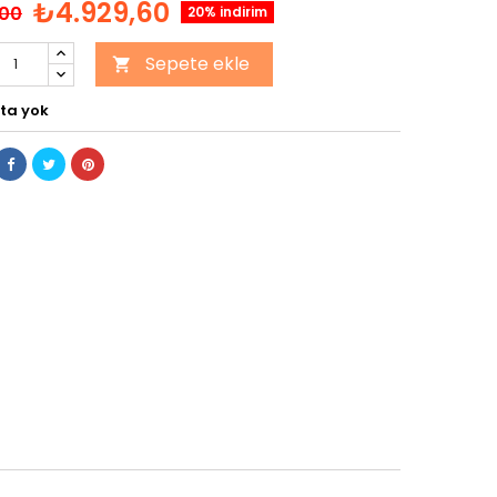
₺4.929,60
,00
20% indirim
Sepete ekle

ta yok