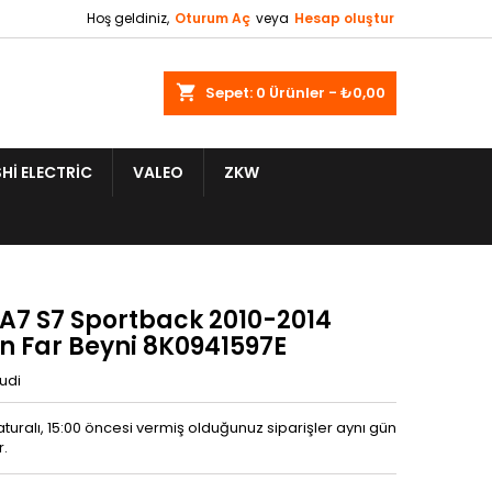
Hoş geldiniz,
Oturum Aç
veya
Hesap oluştur
shopping_cart
Sepet:
0
Ürünler - ₺0,00
HI ELECTRIC
VALEO
ZKW
 A7 S7 Sportback 2010-2014
n Far Beyni 8K0941597E
udi
aturalı, 15:00 öncesi vermiş olduğunuz siparişler aynı gün
r.