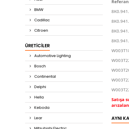
Referan
BMW
8K0.941
Cadillac
8K0.941
Citroen
8K0.941
8K0.941
ÜRETICILER
W003T18
Automotive Lighting
W003T22
Bosch
W003T20
Continental
W003T22
Delphi
W003T22
Hella
Satışa 
arızala
Keboda
AYNI K
Lear
Mitsubishi Electric