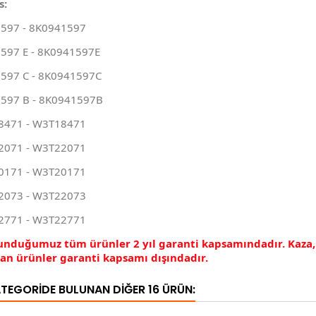
s:
.597 - 8K0941597
.597 E - 8K0941597E
.597 C - 8K0941597C
.597 B - 8K0941597B
471 - W3T18471
071 - W3T22071
171 - W3T20171
073 - W3T22073
771 - W3T22771
sunduğumuz tüm ürünler 2 yıl garanti kapsamındadır. Kaza
nan ürünler garanti kapsamı dışındadır.
ATEGORIDE BULUNAN DIĞER 16 ÜRÜN: