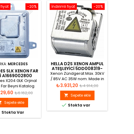
 fiyat
-20%
İndirimli fiyat
-20%
İndirimli 
HELLA D2S XENON AMPUL
RKA:
MERCEDES
MAR
ATEŞLEYICI 5DD008319-
ES SLK XENON FAR
MERCED
50
Xenon Zündgerat Max. 30kV
I A1669002800
2002-
/ 85V AC 35W nom. Made in
BEYN
s X204 GLK Orjinal
Merced
Germany 5DD 008 319-501
Fiyat
Normal
₺3.931,20
₺4.914,00
Far Beyni Katalog
5
görünümü
A002820
Normal
Fiyat
29,60
₺4.9
fiyat
₺6.162,00
Sepete ekle

26 X
fiyat
Sepete ekle


Stokta var


Stokta Var