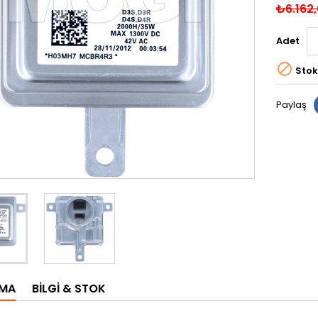
₺6.162
Adet

Stok
Paylaş
AMA
BILGI & STOK