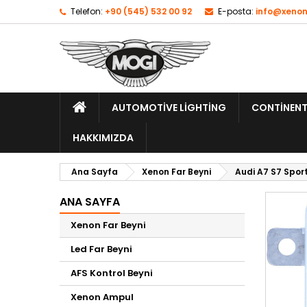
Telefon:
+90 (545) 532 00 92
E-posta:
info@xenon
AUTOMOTIVE LIGHTING
CONTINENT
HAKKIMIZDA
Ana Sayfa
Xenon Far Beyni
Audi A7 S7 Spor
ANA SAYFA
Xenon Far Beyni
Led Far Beyni
AFS Kontrol Beyni
Xenon Ampul