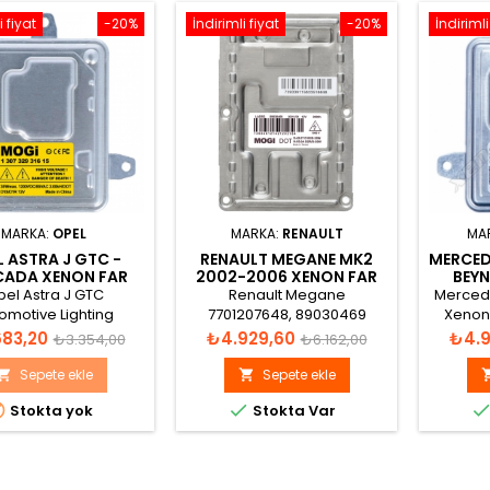
i fiyat
-20%
İndirimli fiyat
-20%
İndirimli
MARKA:
OPEL
MARKA:
RENAULT
MA
L ASTRA J GTC -
RENAULT MEGANE MK2
MERCED
ADA XENON FAR
2002-2006 XENON FAR
BEYN
EYNI 1232043
BEYNI 7701207648
el Astra J GTC
Renault Megane
Mercede
omotive Lighting
7701207648, 89030469
Xenon 
31600, 130732931201,
Xenon Far Beyni
Normal
Fiyat
Normal
Fiyat
683,20
₺4.929,60
₺4.9
₺3.354,00
₺6.162,00
130732927001,
fiyat
fiyat
2927200, 1232043,
Sepete ekle
Sepete ekle


85, 20950268 Xenon


Stokta yok
Stokta Var
Far Beyni