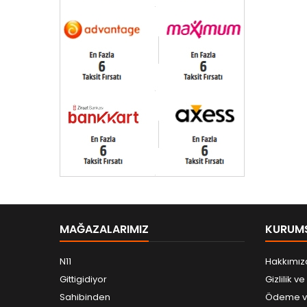
MAĞAZALARIMIZ
KURUM
N11
Hakkımız
Gittigidiyor
Gizlilik v
Sahibinden
Ödeme ve