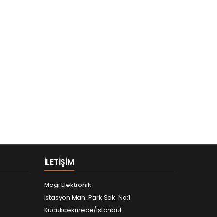
ILETIŞIM
Mogi Elektronik
Istasyon Mah. Park Sok. No:1
Kucukcekmece/Istanbul