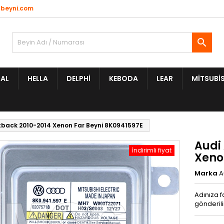
beyni.com

AL
HELLA
DELPHI
KEBODA
LEAR
MITSUBIS
tback 2010-2014 Xenon Far Beyni 8K0941597E
Audi
İndirimli fiyat
Xeno
Marka
A
Adınıza f
gönderili