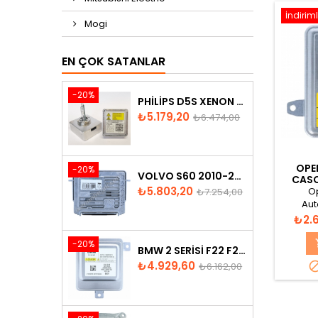
İndiriml
Mogi
EN ÇOK SATANLAR
-20%
PHILIPS D5S XENON AMPUL
Fiyat
Normal
₺5.179,20
₺6.474,00
fiyat
OPE
-20%
VOLVO S60 2010-2018 XENON FAR BEYNI 31297942
CASC
Fiyat
Normal
B
₺5.803,20
Op
₺7.254,00
Aut
fiyat
1307329
Fiyat
₺2.
13073
-20%
BMW 2 SERISI F22 F23 2013-2016 XENON FAR BEYNI 7318327
209502
Fiyat
Normal
₺4.929,60
₺6.162,00
fiyat