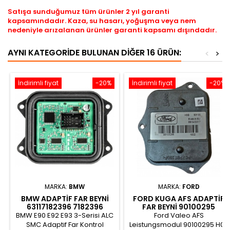
Satışa sunduğumuz tüm ürünler 2 yıl garanti
kapsamındadır. Kaza, su hasarı, yoğuşma veya nem
nedeniyle arızalanan ürünler garanti kapsamı dışındadır.
AYNI KATEGORIDE BULUNAN DIĞER 16 ÜRÜN:
<
>
İndirimli fiyat
-20%
İndirimli fiyat
-20%
MARKA:
BMW
MARKA:
FORD
BMW ADAPTIF FAR BEYNI
FORD KUGA AFS ADAPTIF
63117182396 7182396
FAR BEYNI 90100295
BMW E90 E92 E93 3-Serisi ALC
Ford Valeo AFS
SMC Adaptif Far Kontrol
Leistungsmodul 90100295 H0B