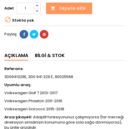
Sepete ekle
Adet


Stokta yok
Paylaş
AÇIKLAMA
BILGI & STOK
Referans:
3D0941329E, 3D0 941 329 E, 90025568
Uyumlu araç:
Volkswagen Golf 7 2013-2017
Volkswagen Phaeton 2011-2016
Volkswagen Scirocco 2015-2018
Arıza şikayeti:
Adaptif fonksiyonunuz çalışmıyorsa (far merceği
direksiyon simidinizin konumuna göre sola sağa dönmüyorsa),
bu ünite arızalıdır.