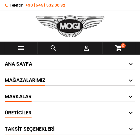
Telefon:
+90 (545) 532 00 92
0



shopping_cart
ANA SAYFA
MAĞAZALARIMIZ
MARKALAR
ÜRETICILER
TAKSIT SEÇENEKLERI