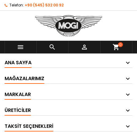
Telefon:
+90 (545) 532 00 92
0



shopping_cart
ANA SAYFA
MAĞAZALARIMIZ
MARKALAR
ÜRETICILER
TAKSIT SEÇENEKLERI