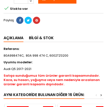

Stokta var
Paylaş
AÇIKLAMA
BILGI & STOK
Referans:
80A998474C, 80A 998 474 C, 6002TZ0200
Uyumlu modeller:
Audi Q5 2017-2021
Satışa sunduğumuz tüm ürünler garanti kapsamındadır.
Kaza, su hasarı, yoğuşma veya nem nedeniyle arızalanan
ürünler garanti kapsamı dışındadır.
AYNI KATEGORIDE BULUNAN DIĞER 16 ÜRÜN:
<
>