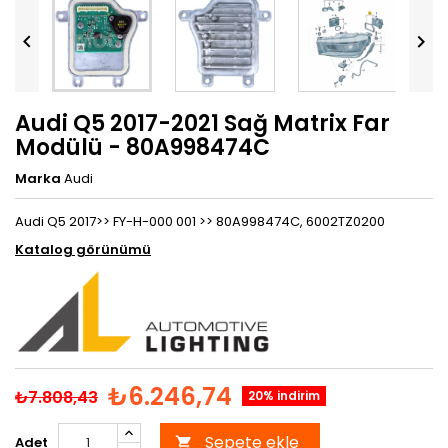


Audi Q5 2017-2021 Sağ Matrix Far
Modülü - 80A998474C
Marka
Audi
Audi Q5 2017>> FY-H-000 001 >> 80A998474C, 6002TZ0200
Katalog görünümü
₺6.246,74
₺7.808,43
20% indirim
Sepete ekle
Adet
