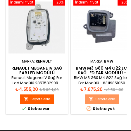
İndirimli fiyat
-20%
İndirimli fiyat
-20%
MARKA:
RENAULT
MARKA:
BMW
RENAULT MEGANE IV SAĞ
BMW M3 G80 M4 G22 LCI
FAR LED MODÜLÜ
SAĞ LED FAR MODÜLÜ -
285753299R
63119851050
Renault Megane IV Sağ Far
BMW M3 G80 M4 G22 Sağ Led
Led Modülü 285753299R -
Far Modülü - 63119851050
Valeo DRL 285753299R
Fiyat
Normal
Fiyat
Normal
₺4.555,20
₺7.675,20
₺5.694,00
₺9.594,00
fiyat
fiyat
Sepete ekle
Sepete ekle




Stokta var
Stokta yok