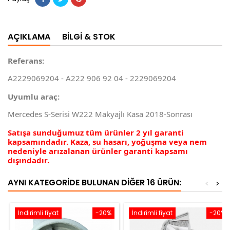
AÇIKLAMA
BILGI & STOK
Referans:
A2229069204 - A222 906 92 04 - 2229069204
Uyumlu araç:
Mercedes S-Serisi W222 Makyajlı Kasa 2018-Sonrası
Satışa sunduğumuz tüm ürünler 2 yıl garanti
kapsamındadır. Kaza, su hasarı, yoğuşma veya nem
nedeniyle arızalanan ürünler garanti kapsamı
dışındadır.
AYNI KATEGORIDE BULUNAN DIĞER 16 ÜRÜN:
<
>
İndirimli fiyat
-20%
İndirimli fiyat
-20%