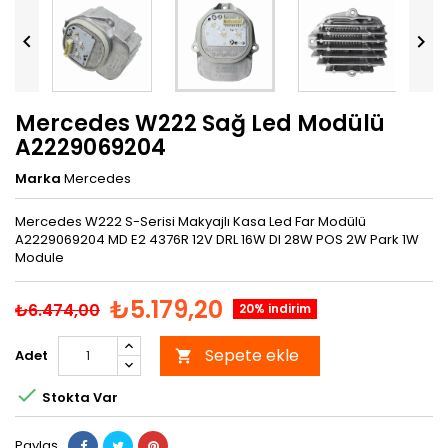


Mercedes W222 Sağ Led Modülü
A2229069204
Marka
Mercedes
Mercedes W222 S-Serisi Makyajlı Kasa Led Far Modülü
A2229069204 MD E2 4376R 12V DRL 16W DI 28W POS 2W Park 1W
Module
₺5.179,20
₺6.474,00
20% indirim
Sepete ekle
Adet


Stokta Var
Paylaş