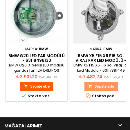
MARKA:
BMW
MARKA:
BMW
BMW G20 LED FAR MODÜLÜ
BMW X5 F15 X6 F16 SOL
- 63118496133
VIRAJ FAR LED MODÜLÜ -
63117381449
BMW G20 3-Serisi LED modülü
BMW X5 F15 X6 F16 Sol Viraj Far
gündüz farı 12V DRL/POS
Led Modülü - 63117381449
7W/0.7W
Fiyat
Normal
Fiyat
Normal
₺3.931,20
₺7.482,74
₺4.914,00
₺9.353,43
fiyat
fiyat
Sepete ekle
Sepete ekle




Stokta var
Stokta yok

MAĞAZALARIMIZ