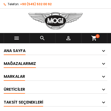
Telefon:
+90 (545) 532 00 92
0



shopping_cart
ANA SAYFA
MAĞAZALARIMIZ
MARKALAR
ÜRETICILER
TAKSIT SEÇENEKLERI