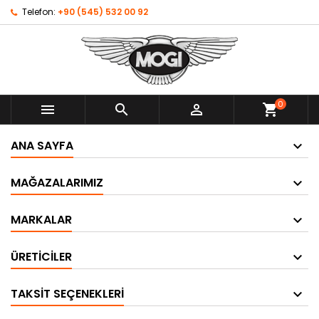
Telefon:
+90 (545) 532 00 92
0



shopping_cart
ANA SAYFA
MAĞAZALARIMIZ
MARKALAR
ÜRETICILER
TAKSIT SEÇENEKLERI