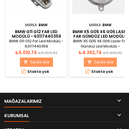
MARKA:
BMW
MARKA:
BMW
BMW G11 G12 FAR LED
BMW X5 G05 X6 G06 LASER
MODÜLÜ - 63117440359
FAR GÜNDÜZ LED MODÜLÜ
- 63119477986
BMW G11 G12 Far Led Modülü -
BMW X5 G05 X6 G06 Lazer Far
63117440359
Gündüz Led Modülü -
63119477986 Her Farda 2 Adet
Fiyat
Normal
Fiyat
Normal
₺5.010,74
₺4.392,74
₺6.263,43
₺5.490,93
Bulunmaktadır.
fiyat
fiyat
Sepete ekle
Sepete ekle




Stokta yok
Stokta yok

MAĞAZALARIMIZ

KURUMSAL