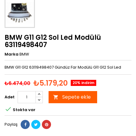
BMW G11 G12 Sol Led Modülü
63119498407
Marka
BMW
BMW G11 G12 63119498407 Gündüz Far Modülü G11 G12 Sol Led
₺5.179,20
₺6.474,00
20% indirim
Sepete ekle
Adet


Stokta var
Paylaş