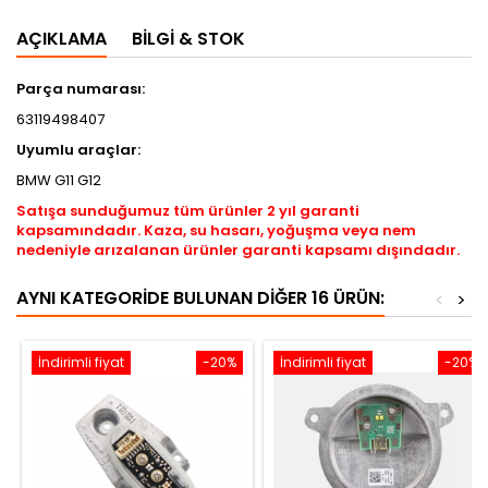
AÇIKLAMA
BILGI & STOK
Parça numarası:
63119498407
​Uyumlu araçlar:
BMW G11 G12
Satışa sunduğumuz tüm ürünler 2 yıl garanti
kapsamındadır. Kaza, su hasarı, yoğuşma veya nem
nedeniyle arızalanan ürünler garanti kapsamı dışındadır.
AYNI KATEGORIDE BULUNAN DIĞER 16 ÜRÜN:
<
>
İndirimli fiyat
-20%
İndirimli fiyat
-20%