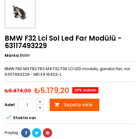
BMW F32 Lci Sol Led Far Modülü -
63117493229
Marka
BMW
BMW F80 M3 F82 F83 M4 F32 F36 LCI LED modülü, gündüz farı, sol
63117493229 - MD E9 16422-L
₺5.179,20
₺6.474,00
20% indirim
Sepete ekle
Adet


Stokta var
Paylaş