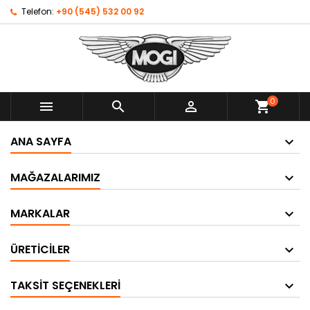
Telefon:
+90 (545) 532 00 92
0



shopping_cart
ANA SAYFA
MAĞAZALARIMIZ
MARKALAR
ÜRETICILER
TAKSIT SEÇENEKLERI