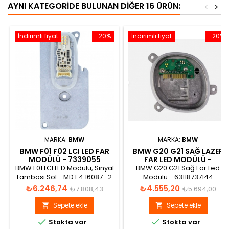
AYNI KATEGORIDE BULUNAN DIĞER 16 ÜRÜN:
<
>
İndirimli fiyat
-20%
İndirimli fiyat
-20%
MARKA:
BMW
MARKA:
BMW
BMW F01 F02 LCI LED FAR
BMW G20 G21 SAĞ LAZER
MODÜLÜ - 7339055
FAR LED MODÜLÜ -
63118737144
BMW F01 LCI LED Modülü, Sinyal
BMW G20 G21 Sağ Far Led
Lambası Sol - MD E4 16087 -2
Modülü - 63118737144
12V DRL/POS 0.8W DI 12W
Fiyat
Normal
Fiyat
Normal
₺6.246,74
₺4.555,20
₺7.808,43
₺5.694,00
fiyat
fiyat
Sepete ekle
Sepete ekle




Stokta var
Stokta var