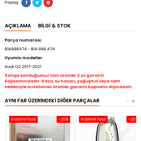
Paylaş
AÇIKLAMA
BILGI & STOK
Parça numarası:
81A998474 - 81A 998 474
Uyumlu modeller:
Audi Q2 2017-2021
Satışa sunduğumuz tüm ürünler 2 yıl garanti
kapsamındadır. Kaza, su hasarı, yoğuşma veya nem
nedeniyle arızalanan ürünler garanti kapsamı dışındadır.
AYNI FAR ÜZERINDEKI DIĞER PARÇALAR
<
>
İndirimli fiyat
-20%
İndirimli fiyat
-20%