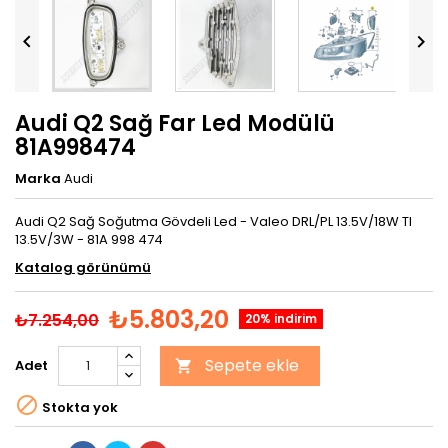


Audi Q2 Sağ Far Led Modülü
81A998474
Marka
Audi
Audi Q2 Sağ Soğutma Gövdeli Led - Valeo DRL/PL 13.5V/18W TI
13.5V/3W - 81A 998 474
Katalog görünümü
₺5.803,20
₺7.254,00
20% indirim
Sepete ekle
Adet


Stokta yok