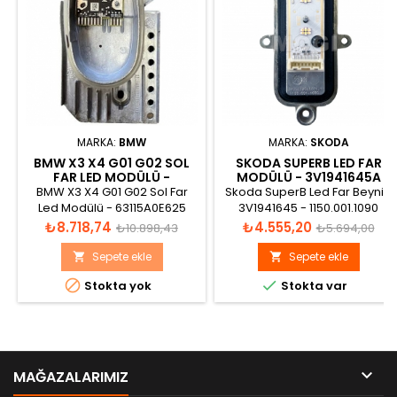
MARKA:
BMW
MARKA:
SKODA
BMW X3 X4 G01 G02 SOL
SKODA SUPERB LED FAR
FAR LED MODÜLÜ -
MODÜLÜ - 3V1941645A
63115A0E625
BMW X3 X4 G01 G02 Sol Far
Skoda SuperB Led Far Beyni -
Led Modülü - 63115A0E625
3V1941645 - 1150.001.1090
Fiyat
Normal
Fiyat
Normal
₺8.718,74
₺4.555,20
₺10.898,43
₺5.694,00
fiyat
fiyat
Sepete ekle
Sepete ekle




Stokta yok
Stokta var

MAĞAZALARIMIZ