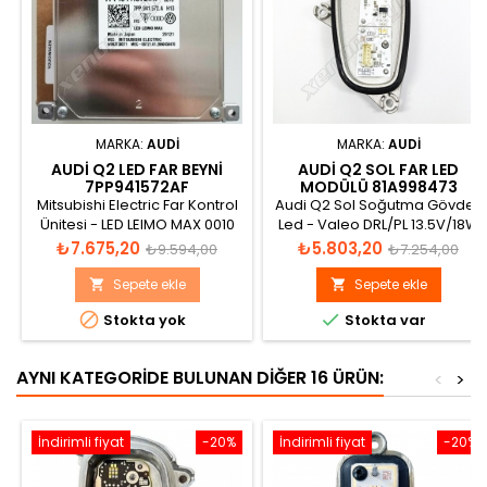
MARKA:
AUDI
MARKA:
AUDI
AUDI Q2 LED FAR BEYNI
AUDI Q2 SOL FAR LED
7PP941572AF
MODÜLÜ 81A998473
Mitsubishi Electric Far Kontrol
Audi Q2 Sol Soğutma Gövdeli
Ünitesi - LED LEIMO MAX 0010
Led - Valeo DRL/PL 13.5V/18W
H13 MADE IN JAPAN -
TI 13.5V/3W - 81A 998 473
Fiyat
Normal
Fiyat
Normal
₺7.675,20
₺5.803,20
₺9.594,00
₺7.254,00
7PP.941.572.AF Katalog
Katalog görünümü
fiyat
fiyat
görünümü
Sepete ekle
Sepete ekle




Stokta yok
Stokta var
AYNI KATEGORIDE BULUNAN DIĞER 16 ÜRÜN:
<
>
İndirimli fiyat
-20%
İndirimli fiyat
-20%