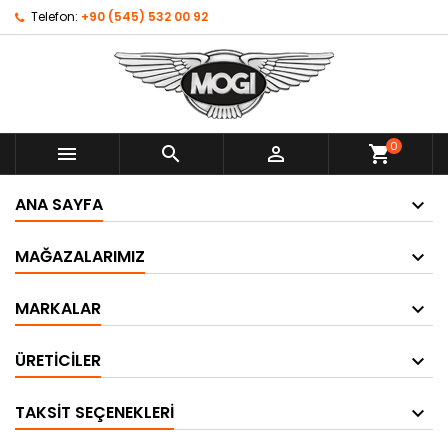
Telefon:
+90 (545) 532 00 92
0



shopping_cart
ANA SAYFA
MAĞAZALARIMIZ
MARKALAR
ÜRETICILER
TAKSIT SEÇENEKLERI