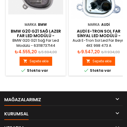
MARKA:
BMW
MARKA:
AUDI
BMW G20 G21 SAĞ LAZER
AUDI E-TRON SOL FAR
FAR LED MODÜLÜ -
SINYAL LED MODÜLÜ -
63118737144
4KE998473
BMW G20 G21 Sağ Far Led
Audi E-Tron Sol Led Far Beyni
Modülü - 63118737144
4KE 998 473 A
Fiyat
Normal
Fiyat
Normal
₺4.555,20
₺9.547,20
₺5.694,00
₺11.934,00
fiyat
fiyat
Sepete ekle
Sepete ekle




Stokta var
Stokta var

MAĞAZALARIMIZ

KURUMSAL