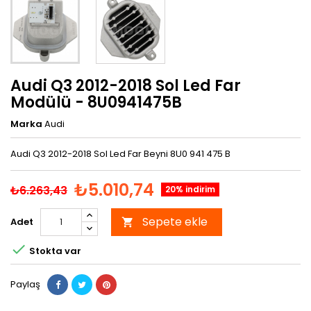
Audi Q3 2012-2018 Sol Led Far
Modülü - 8U0941475B
Marka
Audi
Audi Q3 2012-2018 Sol Led Far Beyni 8U0 941 475 B
₺5.010,74
₺6.263,43
20% indirim
Sepete ekle
Adet


Stokta var
Paylaş