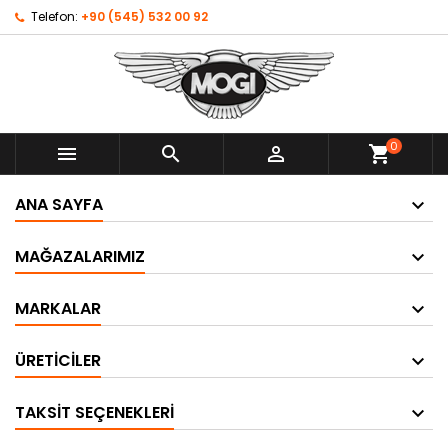
Telefon:
+90 (545) 532 00 92
0



shopping_cart
ANA SAYFA
MAĞAZALARIMIZ
MARKALAR
ÜRETICILER
TAKSIT SEÇENEKLERI