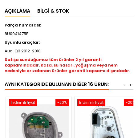
AÇIKLAMA
BILGI & STOK
Parça numarası:
8U0941475B
Uyumlu araçlar:
Audi Q3 2012-2018
Satışa sunduğumuz tüm ürünler 2 yıl garanti
kapsamındadır. Kaza, su hasarı, yoğuşma veya nem
nedeniyle arızalanan ürünler garanti kapsamı dışındadır.
AYNI KATEGORIDE BULUNAN DIĞER 16 ÜRÜN:
<
>
İndirimli fiyat
-20%
İndirimli fiyat
-20%