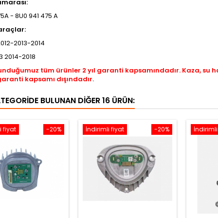
umarası:
5A - 8U0 941 475 A
araçlar:
2012-2013-2014
3 2014-2018
unduğumuz tüm ürünler 2 yıl garanti kapsamındadır. Kaza, su 
garanti kapsamı dışındadır.
ATEGORIDE BULUNAN DIĞER 16 ÜRÜN:
i fiyat
-20%
İndirimli fiyat
-20%
İndirimli