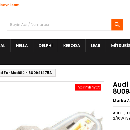
beyni.com

AL
HELLA
DELPHI
KEBODA
LEAR
MITSUBIS
ed Far Modülü - 8U0941475A
Audi
İndirimli fiyat
8U09
Marka
A
AUDI Q3 
2/10W 13