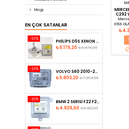
MA
MERCED
Mogi
C292 
MODÜ
Merce
X156 GL
EN ÇOK SATANLAR
GLS
Fiyat
₺4.
-20%
PHILIPS D5S XENON AMPUL
Fiyat
Normal
₺5.179,20
₺6.474,00
fiyat
-20%
VOLVO S60 2010-2018 XENON FAR BEYNI 31297942
Fiyat
Normal
₺5.803,20
₺7.254,00
fiyat
-20%
BMW 2 SERISI F22 F23 2013-2016 XENON FAR BEYNI 7318327
Fiyat
Normal
₺4.929,60
₺6.162,00
fiyat