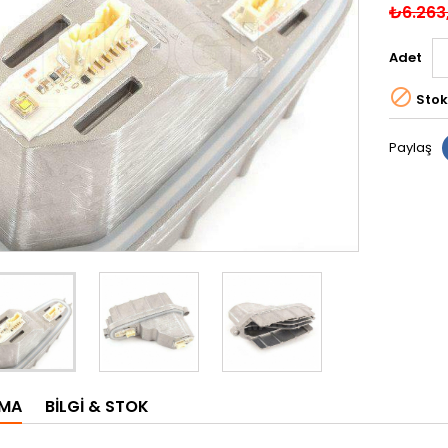
₺6.263
Adet

Stok
Paylaş
AMA
BILGI & STOK