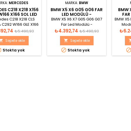
RKA:
MERCEDES
MARKA:
BMW
ES C218 X218 X156
BMW X5 X6 G05 G06 FAR
BMW X
W166 X166 SOL LED
LED MODÜLÜ -
FAR
LÜ A2189065800
63119477985
6
des C218 X218 CLS
BMW X5 X6 X7 G05 G06 G07
BMW X5 F
A C292 W166 GLE X166
Far Led Modülü -
Modü
 Sol Led Modülü
63119477985
Normal
Fiyat
Normal
Fiyat
392,74
₺4.392,74
₺6.2
₺5.490,93
₺5.490,93
A2189065800
fiyat
fiyat
Sepete ekle
Sepete ekle




Stokta yok
Stokta yok