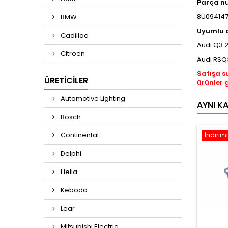
Parça n
8U094147
BMW
​Uyumlu 
Cadillac
Audi Q3 
Citroen
Audi RSQ
Satışa s
ÜRETICILER
ürünler 
Automotive Lighting
AYNI K
Bosch
Continental
İndiriml
Delphi
Hella
Keboda
Lear
Mitsubishi Electric