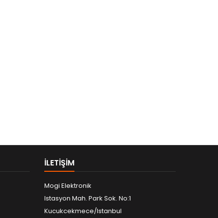
ILETIŞIM
Mogi Elektronik
Istasyon Mah. Park Sok. No:1
Kucukcekmece/Istanbul