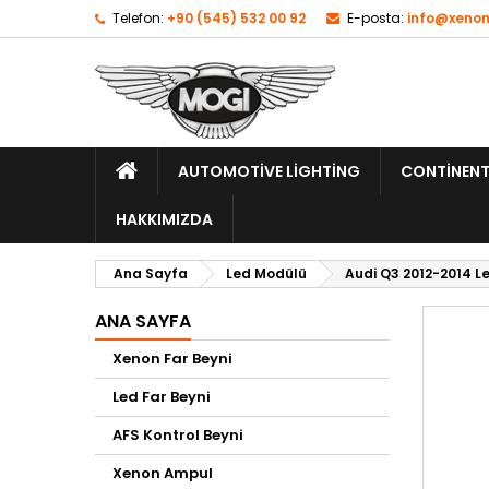
Telefon:
+90 (545) 532 00 92
E-posta:
info@xenon
AUTOMOTIVE LIGHTING
CONTINENT
HAKKIMIZDA
Ana Sayfa
Led Modülü
Audi Q3 2012-2014 L
ANA SAYFA
Xenon Far Beyni
Led Far Beyni
AFS Kontrol Beyni
Xenon Ampul