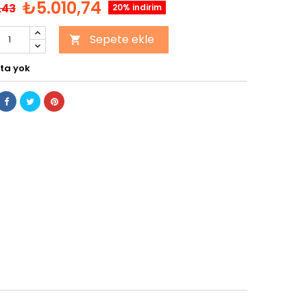
₺5.010,74
,43
20% indirim
Sepete ekle

ta yok