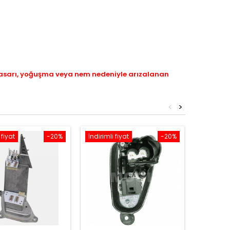
hasarı, yoğuşma veya nem nedeniyle arızalanan
<
>
 fiyat
-20%
İndirimli fiyat
-20%
İndirimli 