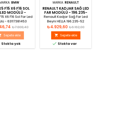
MARKA:
BMW
MARKA:
RENAULT
5 F15 X6 F16 SOL
RENAULT KADJAR SAĞ LED
AUDI A
 LED MODÜLÜ -
FAR MODÜLÜ - 196.235-
FA
3117381453
52
8
15 X6 F16 Sol Far Led
Renault Kadjar Sağ Far Led
Audi A1
lü - 63117381453
Beyni HELLA 196.235-52
Günd
19623552
Valeo
Normal
Fiyat
Normal
Fiyat
46,74
₺4.929,60
₺7.6
₺7.808,43
₺6.162,00
fiyat
fiyat
Sepete ekle
Sepete ekle





Stokta yok
Stokta var