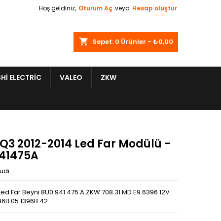
Hoş geldiniz,
Oturum Aç
veya
Hesap oluştur
shopping_cart
Sepet:
0
Ürünler - ₺0,00
HI ELECTRIC
VALEO
ZKW
 Q3 2012-2014 Led Far Modülü -
41475A
udi
Led Far Beyni 8U0 941 475 A ZKW 708.31 MD E9 6396 12V
96B 05 1396B 42