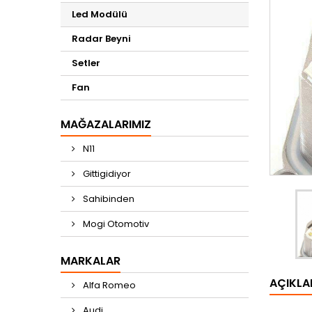
Led Modülü
Radar Beyni
Setler
Fan
MAĞAZALARIMIZ
N11
Gittigidiyor
Sahibinden
Mogi Otomotiv
MARKALAR
AÇIKL
Alfa Romeo
Audi