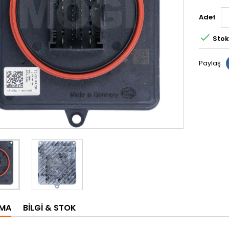
Adet

Stok
Paylaş
AMA
BILGI & STOK