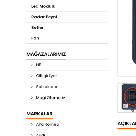
Led Modülü
Radar Beyni
Setler
Fan
MAĞAZALARIMIZ
N11
Gittigidiyor
Sahibinden
Mogi Otomotiv
MARKALAR
AÇIKL
Alfa Romeo
Audi