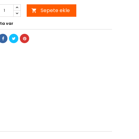
Sepete ekle

ta var