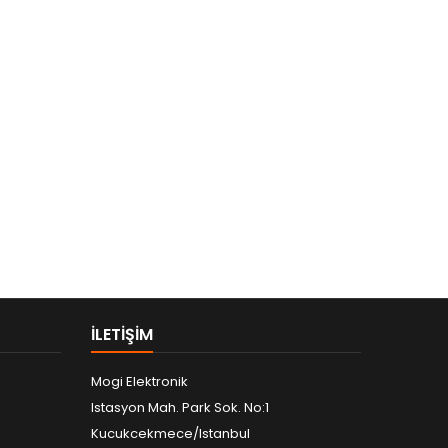
ILETIŞIM
Mogi Elektronik
Istasyon Mah. Park Sok. No:1
Kucukcekmece/Istanbul