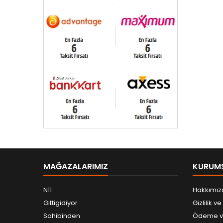
MAĞAZALARIMIZ
KURUM
N11
Hakkımız
Gittigidiyor
Gizlilik v
Sahibinden
Ödeme ve