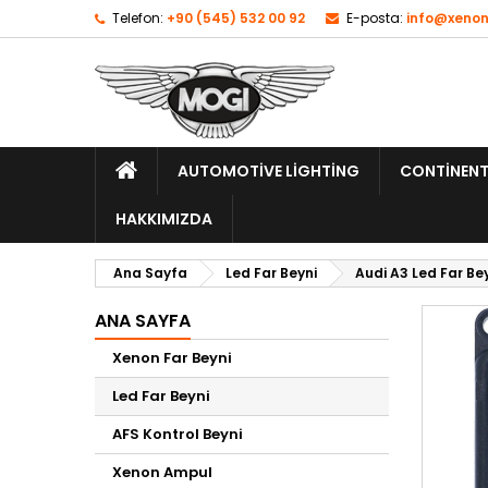
Telefon:
+90 (545) 532 00 92
E-posta:
info@xenon
AUTOMOTIVE LIGHTING
CONTINENT
HAKKIMIZDA
Ana Sayfa
Led Far Beyni
Audi A3 Led Far Be
ANA SAYFA
Xenon Far Beyni
Led Far Beyni
AFS Kontrol Beyni
Xenon Ampul