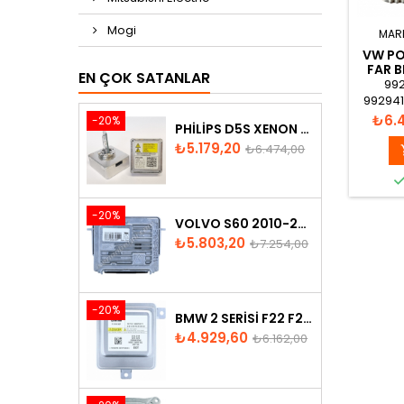
Mogi
MAR
VW PO
FAR B
EN ÇOK SATANLAR
992
992941
A5G KE
Fiyat
₺6.
-20%
PHILIPS D5S XENON AMPUL
10
Fiyat
Normal
₺5.179,20
₺6.474,00
001
fiyat
-20%
VOLVO S60 2010-2018 XENON FAR BEYNI 31297942
Fiyat
Normal
₺5.803,20
₺7.254,00
fiyat
-20%
BMW 2 SERISI F22 F23 2013-2016 XENON FAR BEYNI 7318327
Fiyat
Normal
₺4.929,60
₺6.162,00
fiyat