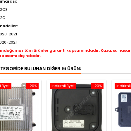
umarası:
72CS
72C
odeller:
2020-2021
2020-2021
unduğumuz tüm ürünler garanti kapsamındadır. Kaza, su hasar
kapsamı dışındadır.
ATEGORIDE BULUNAN DIĞER 16 ÜRÜN:
i fiyat
-20%
İndirimli fiyat
-20%
İndirimli