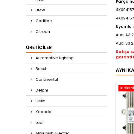
Parça n
4K09415
BMW
4K09415
Cadillac
Uyumlu m
Citroen
Audi A3 
Audi S3 
ÜRETICILER
Satışa s
garanti 
Automotive Lighting
Bosch
AYNI K
Continental
İndiriml
Delphi
Hella
Keboda
Lear
Mitsubishi Electric