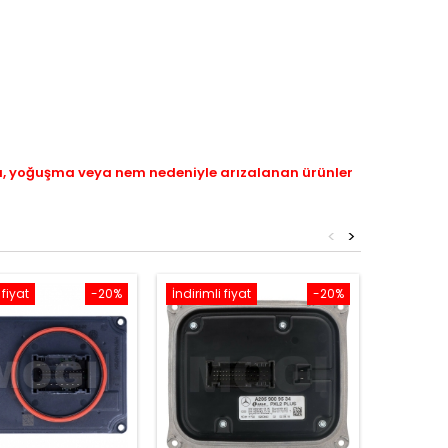
ı, yoğuşma veya nem nedeniyle arızalanan ürünler
<
>
 fiyat
-20%
İndirimli fiyat
-20%
İndirimli 