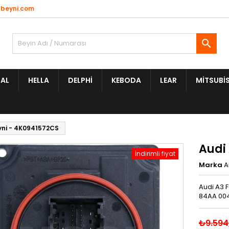
beyni.com

AL
HELLA
DELPHI
KEBODA
LEAR
MITSUBIS
yni - 4K0941572CS
Audi
İndirimli fiyat
Marka
A
Audi A3 F
84AA 004
₺9.594