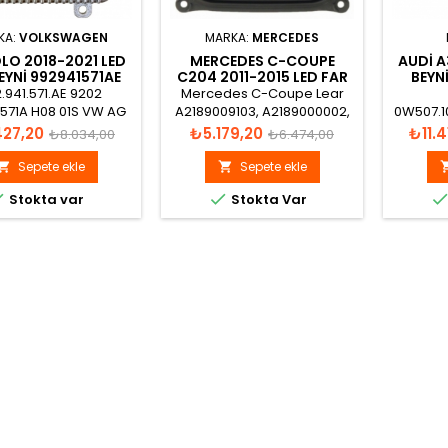
KA:
VOLKSWAGEN
MARKA:
MERCEDES
LO 2018-2021 LED
MERCEDES C-COUPE
AUDI A
EYNI 992941571AE
C204 2011-2015 LED FAR
BEYN
BEYNI A2189009103
.941.571.AE 9202
Mercedes C-Coupe Lear
571A H08 01S VW AG
A2189009103, A2189000002,
0W507.10
BODA LLP111 MIN-MQB
A2189009901, A2189009600,
81AB 004
Normal
Fiyat
Normal
Fiyat
427,20
₺5.179,20
₺11.4
₺8.034,00
₺6.474,00
101500090 A5G-
LAM-B, 2783390, 524742F03,
4
fiyat
fiyat
06.03.2242131206
524742F04, 524742F05,
Sepete ekle
Sepete ekle


524742F06, 532469847,


Stokta var
Stokta Var
532469848 Led Far Beyni