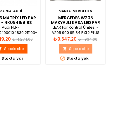
MARKA:
AUDI
MARKA:
MERCEDES
3 MATRIX LED FAR
MERCEDES W205
BMW F
I - 4K0941591BS
MAKYAJLI KASA LED FAR
LED FAR
BEYNI PXL2 PLUS
Audi HLR-
LEAR Far Kontrol Ünitesi -
BMW 7 42
A2059009534
.1900104830 211103-
A205 900 95 34 PXL2 PLUS
30 1
3 H11 4K0 941 591 B -
HW: A222 901 03 05 SW:
HWEL:21D
Normal
Fiyat
Normal
Fiyat
19,20
₺9.547,20
₺9.5
₺14.274,00
₺11.934,00
K0 941 591 BS
A205 902 70 18 5C6111F02
09-16 35
fiyat
fiyat
Sepete ekle
Sepete ekle





Stokta var
Stokta yok