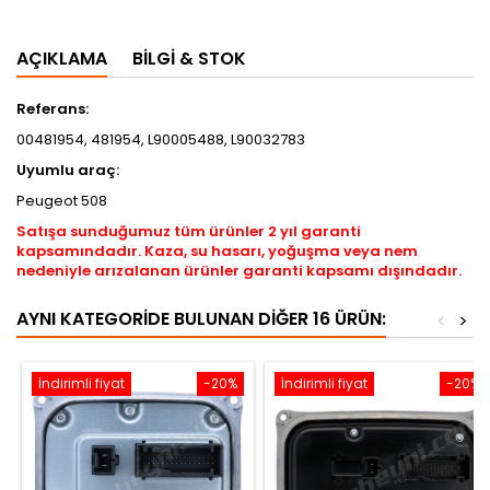
AÇIKLAMA
BILGI & STOK
Referans:
00481954, 481954, L90005488, L90032783
Uyumlu araç:
Peugeot 508
Satışa sunduğumuz tüm ürünler 2 yıl garanti
kapsamındadır. Kaza, su hasarı, yoğuşma veya nem
nedeniyle arızalanan ürünler garanti kapsamı dışındadır.
AYNI KATEGORIDE BULUNAN DIĞER 16 ÜRÜN:
<
>
İndirimli fiyat
-20%
İndirimli fiyat
-20%