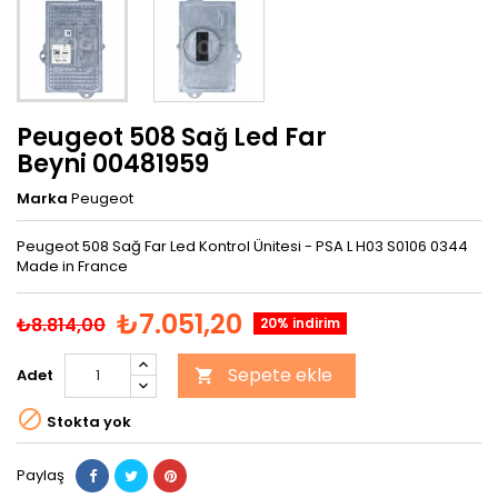
Peugeot 508 Sağ Led Far
Beyni 00481959
Marka
Peugeot
Peugeot 508 Sağ Far Led Kontrol Ünitesi - PSA L H03 S0106 0344
Made in France
₺7.051,20
₺8.814,00
20% indirim
Sepete ekle
Adet


Stokta yok
Paylaş