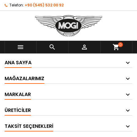
Telefon:
+90 (545) 532 00 92
0



shopping_cart
ANA SAYFA
MAĞAZALARIMIZ
MARKALAR
ÜRETICILER
TAKSIT SEÇENEKLERI