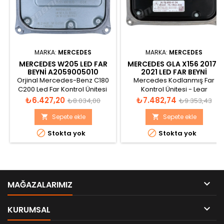
MARKA:
MERCEDES
MARKA:
MERCEDES
MERCEDES W205 LED FAR
MERCEDES GLA X156 2017-
BEYNI A2059005010
2021 LED FAR BEYNI
A1769004104
Orjinal Mercedes-Benz C180
Mercedes Kodlanmış Far
C200 Led Far Kontrol Ünitesi
Kontrol Ünitesi - Lear
Katalog görünümü
A1769004104 - 1769004104 -
Fiyat
Normal
Fiyat
Normal
₺6.427,20
₺7.482,74
₺8.034,00
₺9.353,43
A176 900 41 04
fiyat
fiyat
Sepete ekle
Sepete ekle




Stokta yok
Stokta yok

MAĞAZALARIMIZ

KURUMSAL