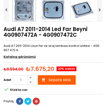


Audi A7 2011-2014 Led Far Beyni
4G0907472A - 4G0907472C
Audi A7 2011-2014 Uzun far ve viraj lambası kontrol ünitesi - 4G0
907 472 A
Katalog görünümü
₺7.675,20
₺9.594,00
20% indirim
Sepete ekle
Adet


Stokta var
Paylaş