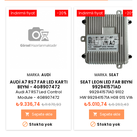
İndirimli fiyat
-20%
İndirimli fiyat
-20%
MARKA:
AUDI
MARKA:
SEAT
AUDI A7 RS7 FAR LED KARTI
SEAT LEON LED FAR BEYNI
BEYNI - 4G8907472
992941571AD
992.941.571.AD
Audi A7 RS7 Led Control
992941571AD 9102
Module - 4G8907472
HW:992941571A H08 01S VW
AG Made in China 4UM
Fiyat
Normal
Fiyat
Normal
₺9.336,74
₺5.010,74
₺11.670,93
₺6.263,43
KEBODA LLP111 MIN-MQB
fiyat
fiyat
10101500063 4UM-
Sepete ekle
Sepete ekle


00122.09.1940110428


Stokta yok
Stokta yok