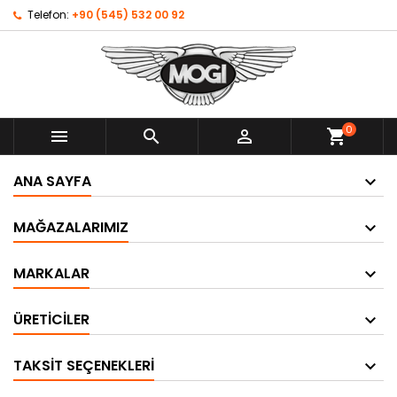
Telefon:
+90 (545) 532 00 92
0



shopping_cart
ANA SAYFA
MAĞAZALARIMIZ
MARKALAR
ÜRETICILER
TAKSIT SEÇENEKLERI