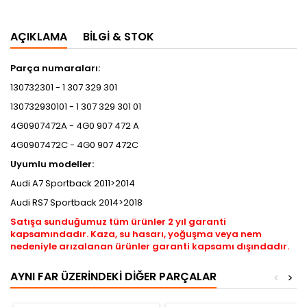
AÇIKLAMA
BILGI & STOK
Parça numaraları:
130732301 - 1 307 329 301
130732930101 - 1 307 329 301 01
4G0907472A - 4G0 907 472 A
4G0907472C - 4G0 907 472C
Uyumlu modeller:
Audi A7 Sportback 2011>2014
Audi RS7 Sportback 2014>2018
Satışa sunduğumuz tüm ürünler 2 yıl garanti
kapsamındadır. Kaza, su hasarı, yoğuşma veya nem
nedeniyle arızalanan ürünler garanti kapsamı dışındadır.
AYNI FAR ÜZERINDEKI DIĞER PARÇALAR
<
>