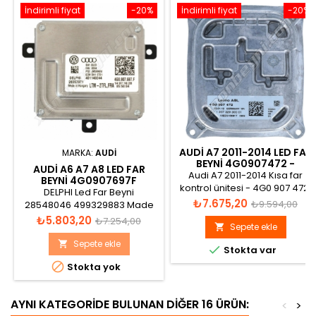
İndirimli fiyat
-20%
İndirimli fiyat
-20%
AUDI A7 2011-2014 LED FAR
MARKA:
AUDI
BEYNI 4G0907472 -
AUDI A6 A7 A8 LED FAR
4G0907472B
Audi A7 2011-2014 Kısa far
BEYNI 4G0907697F
kontrol ünitesi - 4G0 907 472
DELPHI Led Far Beyni
Katalog görünümü
Fiyat
Normal
₺7.675,20
₺9.594,00
28548046 499329883 Made
in Macedonia LTM-2TFL,FRA
Fiyat
Normal
₺5.803,20
fiyat
₺7.254,00
Sepete ekle

4G0.907.697.F
fiyat
Sepete ekle


Stokta var

Stokta yok
AYNI KATEGORIDE BULUNAN DIĞER 16 ÜRÜN:
<
>