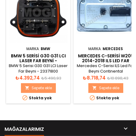
MARKA:
BMW
MARKA:
MERCEDES
BMW 5 SERISI G30 G31 LCI
MERCEDES C-SERISI W205
LASER FAR BEYNI -
2014-2018 ILS LED FAR
23371800
BEYNI A2059005110
BMW 5 Serisi G30 G31 LCI Laser
Mercedes C-Serisi ILS Led Far
Far Beyni - 23371800
Beyni Continental
A2059005110, A2059013203,
Fiyat
Normal
Fiyat
Normal
₺4.392,74
₺8.718,74
₺5.490,93
₺10.898,43
A2229024107, A2C73613507
fiyat
fiyat
Sepete ekle
Sepete ekle




Stokta yok
Stokta yok

MAĞAZALARIMIZ