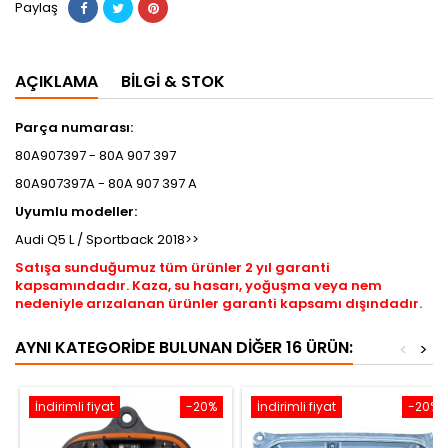
Paylaş
AÇIKLAMA
BILGI & STOK
Parça numarası:
80A907397 - 80A 907 397
80A907397A - 80A 907 397 A
Uyumlu modeller:
Audi Q5 L / Sportback 2018>>
Satışa sunduğumuz tüm ürünler 2 yıl garanti
kapsamındadır. Kaza, su hasarı, yoğuşma veya nem
nedeniyle arızalanan ürünler garanti kapsamı dışındadır.
AYNI KATEGORIDE BULUNAN DIĞER 16 ÜRÜN:
<
>
İndirimli fiyat
-20%
İndirimli fiyat
-20%