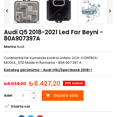


Audi Q5 2018-2021 Led Far Beyni -
80A907397A
Marka
Audi
Continental far kumanda kontrol ünitesi. LICH-CONTROL-
MODUL_STD Made in Romania - 80A 907 397 A
Katalog görünümü - Audi Q5L/Sportback 2018>>
₺6.427,20
₺8.034,00
20% indirim
Sepete ekle
Adet


Stokta var