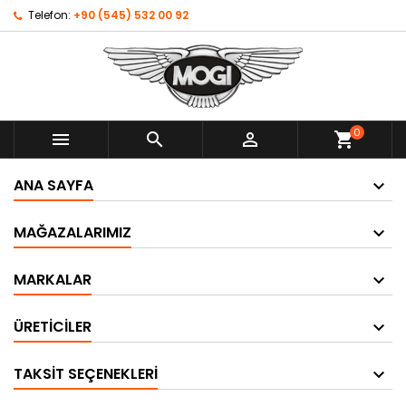
Telefon:
+90 (545) 532 00 92
0



shopping_cart
ANA SAYFA
MAĞAZALARIMIZ
MARKALAR
ÜRETICILER
TAKSIT SEÇENEKLERI