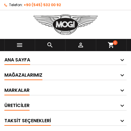
Telefon:
+90 (545) 532 00 92
0



shopping_cart
ANA SAYFA
MAĞAZALARIMIZ
MARKALAR
ÜRETICILER
TAKSIT SEÇENEKLERI