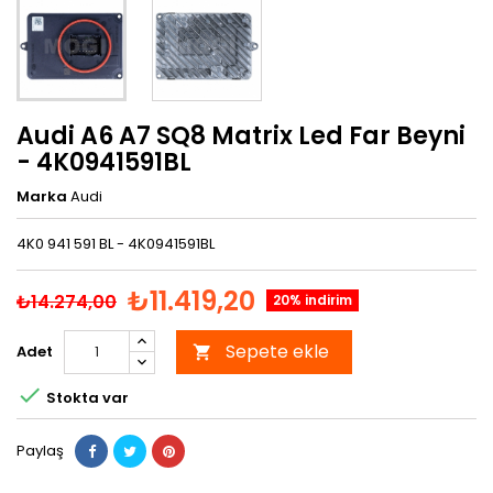
Audi A6 A7 SQ8 Matrix Led Far Beyni
- 4K0941591BL
Marka
Audi
4K0 941 591 BL - 4K0941591BL
₺11.419,20
₺14.274,00
20% indirim
Sepete ekle
Adet


Stokta var
Paylaş