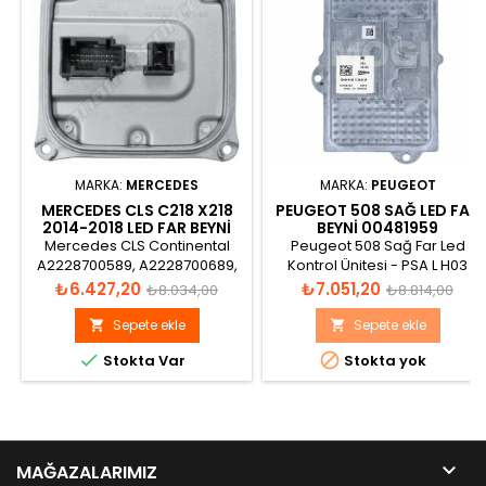
MARKA:
MERCEDES
MARKA:
PEUGEOT
MERCEDES CLS C218 X218
PEUGEOT 508 SAĞ LED FAR
2014-2018 LED FAR BEYNI
BEYNI 00481959
A2228700789
Mercedes CLS Continental
Peugeot 508 Sağ Far Led
A2228700589, A2228700689,
Kontrol Ünitesi - PSA L H03
A2228700789 Led Far Beyni
S0106 0344 Made in France
Fiyat
Normal
Fiyat
Normal
₺6.427,20
₺7.051,20
₺8.034,00
₺8.814,00
fiyat
fiyat
Sepete ekle
Sepete ekle




Stokta Var
Stokta yok

MAĞAZALARIMIZ