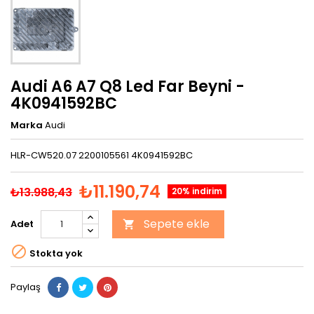
Audi A6 A7 Q8 Led Far Beyni -
4K0941592BC
Marka
Audi
HLR-CW520.07 2200105561 4K0941592BC
₺11.190,74
₺13.988,43
20% indirim
Sepete ekle
Adet


Stokta yok
Paylaş