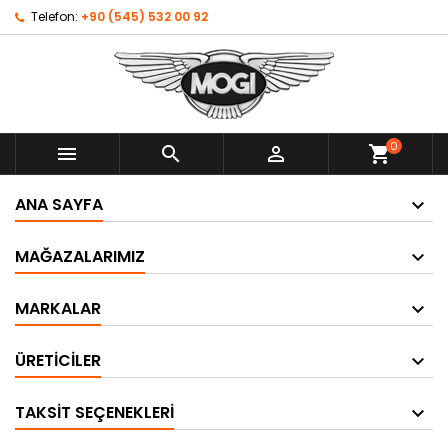
Telefon:
+90 (545) 532 00 92
0



shopping_cart
ANA SAYFA
MAĞAZALARIMIZ
MARKALAR
ÜRETICILER
TAKSIT SEÇENEKLERI