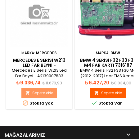
MARKA:
MERCEDES
MARKA:
BMW
MERCEDES E SERISI W213
BMW 4 SERISI F32 F33 F36
LED FAR BEYNI -
M4 FAR KARTI 7316187
A2139007833
Mercedes E Serisi W213 Led
BMW 4 Serisi F32 F33 F36 M4
Far Beyni - A2139007833
(2012-2017) Lear TMS Xenon
Far Led Kartı
Fiyat
Normal
Fiyat
Normal
₺9.336,74
₺6.427,20
₺11.670,93
₺8.034,00
fiyat
fiyat
Sepete ekle
Sepete ekle




Stokta yok
Stokta Var

MAĞAZALARIMIZ