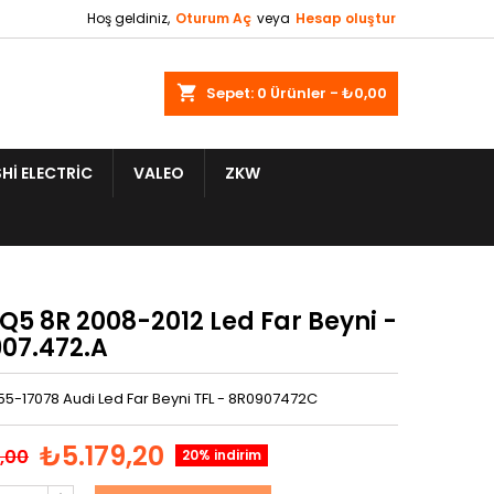
Hoş geldiniz,
Oturum Aç
veya
Hesap oluştur
shopping_cart
Sepet:
0
Ürünler - ₺0,00
HI ELECTRIC
VALEO
ZKW
Q5 8R 2008-2012 Led Far Beyni -
907.472.A
55-17078 Audi Led Far Beyni TFL - 8R0907472C
₺5.179,20
,00
20% indirim