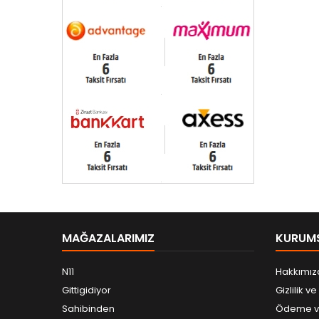
MAĞAZALARIMIZ
KURUM
N11
Hakkımız
Gittigidiyor
Gizlilik v
Sahibinden
Ödeme ve