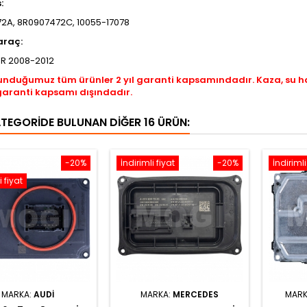
s:
2A, 8R0907472C, 10055-17078
araç:
8R 2008-2012
unduğumuz tüm ürünler 2 yıl garanti kapsamındadır. Kaza, su 
garanti kapsamı dışındadır.
ATEGORIDE BULUNAN DIĞER 16 ÜRÜN:
-20%
İndirimli fiyat
-20%
İndirimli
i fiyat
MARKA:
AUDI
MARKA:
MERCEDES
MARK