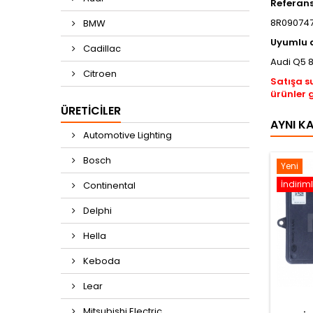
Referan
8R090747
BMW
Uyumlu 
Cadillac
Audi Q5 
Citroen
Satışa s
ürünler 
ÜRETICILER
AYNI K
Automotive Lighting
Bosch
Yeni
İndiriml
Continental
Delphi
Hella
Keboda
Lear
Mitsubishi Electric