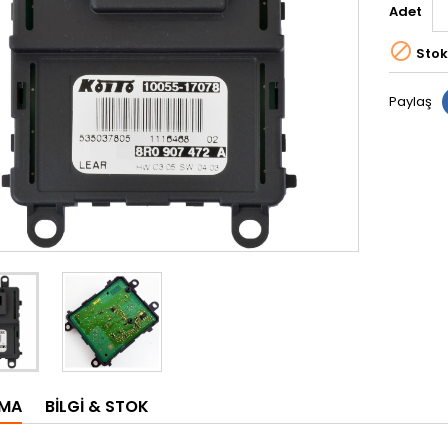
Adet

Stok
Paylaş
AMA
BILGI & STOK