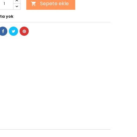
Sepete ekle

ta yok