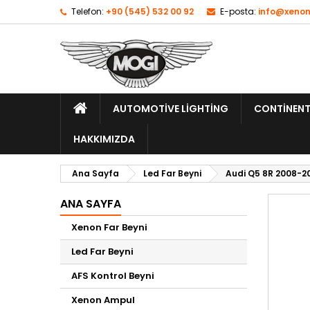
Telefon:
+90 (545) 532 00 92
E-posta:
info@xenon
AUTOMOTIVE LIGHTING
CONTINENT
HAKKIMIZDA
Ana Sayfa
Led Far Beyni
Audi Q5 8R 2008-20
ANA SAYFA
Xenon Far Beyni
Led Far Beyni
AFS Kontrol Beyni
Xenon Ampul