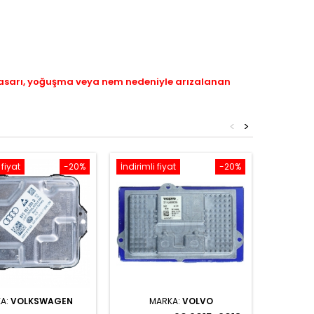
hasarı, yoğuşma veya nem nedeniyle arızalanan
<
>
 fiyat
-20%
İndirimli fiyat
-20%
İndirimli 
A:
VOLKSWAGEN
MARKA:
VOLVO