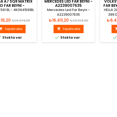
A6 A7 SQ8 MATRIX
MERCEDES LED FAR BEYNI -
VOLKS
ED FAR BEYNI -
A2239007635
FAR BE
4K0941591BL
 591 BL - 4K0941591BL
Mercedes Led Far Beyni -
HELLA 2
A2239007635
399 D
CONT
Normal
Fiyat
Normal
Fiyat
419,20
₺16.411,20
₺6.4
₺14.274,00
₺20.514,00
Made i
fiyat
fiyat
Sepete ekle
Sepete ekle




Stokta var
Stokta var