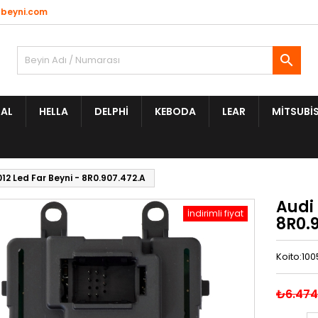
beyni.com

AL
HELLA
DELPHI
KEBODA
LEAR
MITSUBIS
12 Led Far Beyni - 8R0.907.472.A
Audi 
İndirimli fiyat
8R0.
Koito:100
₺6.474