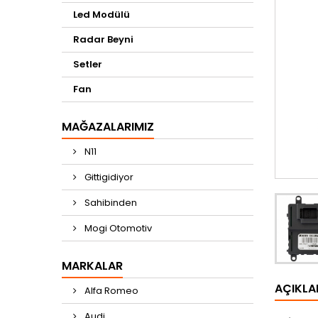
Led Modülü
Radar Beyni
Setler
Fan
MAĞAZALARIMIZ
N11
Gittigidiyor
Sahibinden
Mogi Otomotiv
MARKALAR
AÇIKL
Alfa Romeo
Audi