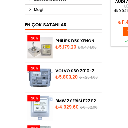
AUDI 
L
Mogi
4K0 941
Fiyat
₺11.
EN ÇOK SATANLAR
-20%
PHILIPS D5S XENON AMPUL
Fiyat
Normal
₺5.179,20
₺6.474,00
fiyat
-20%
VOLVO S60 2010-2018 XENON FAR BEYNI 31297942
Fiyat
Normal
₺5.803,20
₺7.254,00
fiyat
-20%
BMW 2 SERISI F22 F23 2013-2016 XENON FAR BEYNI 7318327
Fiyat
Normal
₺4.929,60
₺6.162,00
fiyat