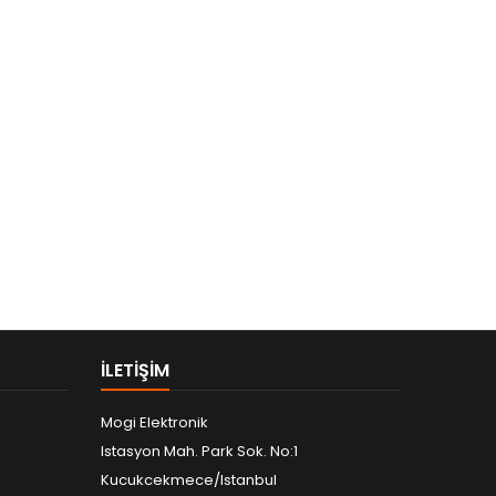
ILETIŞIM
Mogi Elektronik
Istasyon Mah. Park Sok. No:1
Kucukcekmece/Istanbul