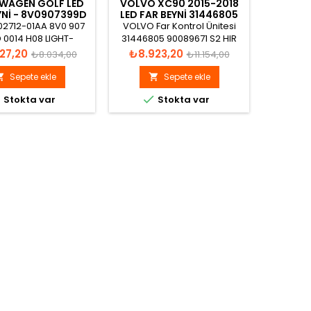
WAGEN GOLF LED
VOLVO XC90 2015-2018
BMW X
YNI - 8V0907399D
LED FAR BEYNI 31446805
KAR
02712-01AA 8V0 907
VOLVO Far Kontrol Ünitesi
BMW X3 F
 0014 H08 LIGHT-
31446805 90089671 S2 HIR
ROL-MODULE-MAX
H07 S0005 Made in EU
Normal
Fiyat
Normal
Fiyat
27,20
₺8.923,20
₺7.6
₺8.034,00
₺11.154,00
n Germany HLR-0W5
fiyat
fiyat
0014 2379
Sepete ekle
Sepete ekle





Stokta var
Stokta var