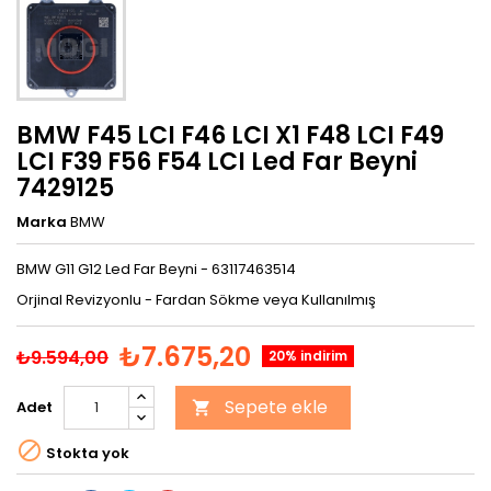
BMW F45 LCI F46 LCI X1 F48 LCI F49
LCI F39 F56 F54 LCI Led Far Beyni
7429125
Marka
BMW
BMW G11 G12 Led Far Beyni - 63117463514
Orjinal Revizyonlu - Fardan Sökme veya Kullanılmış
₺7.675,20
₺9.594,00
20% indirim
Sepete ekle
Adet


Stokta yok