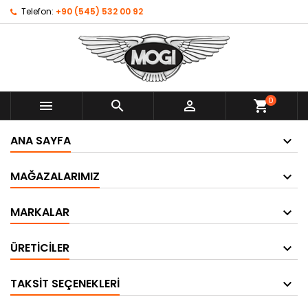
Telefon:
+90 (545) 532 00 92
0



shopping_cart
ANA SAYFA
MAĞAZALARIMIZ
MARKALAR
ÜRETICILER
TAKSIT SEÇENEKLERI