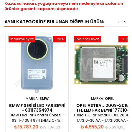
Kaza, su hasarı, yoğuşma veya nem nedeniyle arızalanan
ürünler garanti kapsamı dışındadır.
AYNI KATEGORIDE BULUNAN DIĞER 16 ÜRÜN:
<
>
İndirimli fiyat
-20%
İndirimli fiyat
-20%
MARKA:
BMW
MARKA:
OPEL
BMW F SERISI LED FAR BEYNI
OPEL ASTRA J 2009-2015
- 63117354974
TFL LED FAR BEYNI 177310-
30 AA
BMW Led Far Kontrol Ünitesi -
Hella TFL Far Modülü 31102014 -
63.11-7 354 974 LHM2 C-Nr.:
177310-30 AA - 17731030AA -
A2C89761301B AI:01 HW: 0.3.0
31102014 - 000574
Fiyat
Normal
Fiyat
Normal
₺15.787,20
₺4.555,20
₺19.734,00
₺5.694,00
SW:1.6.0