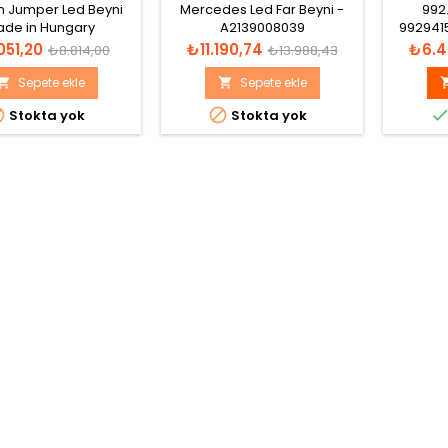
9
n Jumper Led Beyni
Mercedes Led Far Beyni -
992
de in Hungary
A2139008039
992941
EG132513 1180 12V
A5G KEB
t
Normal
Fiyat
Normal
Fiyat
051,20
₺11.190,74
₺6.4
₺8.814,00
₺13.988,43
10
fiyat
fiyat
0010
Sepete ekle
Sepete ekle




Stokta yok
Stokta yok