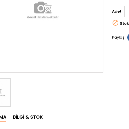
Adet

Stok
Paylaş
AMA
BILGI & STOK