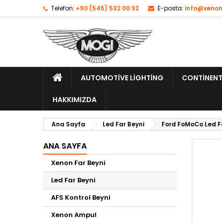
Telefon:
+90 (545) 532 00 92
E-posta:
info@xenon
AUTOMOTIVE LIGHTING
CONTINENT
HAKKIMIZDA
Ana Sayfa
Led Far Beyni
Ford FoMoCo Led F
ANA SAYFA
Xenon Far Beyni
Led Far Beyni
AFS Kontrol Beyni
Xenon Ampul