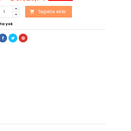
Sepete ekle

ta yok