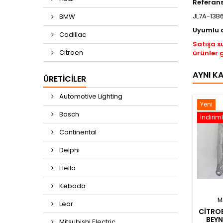
Referan
JL7A-13B
BMW
Uyumlu 
Cadillac
Satışa s
Citroen
ürünler 
AYNI K
ÜRETICILER
Automotive Lighting
Yeni
Bosch
İndiriml
Continental
Delphi
Hella
Keboda
M
Lear
CITROE
BEYN
Mitsubishi Electric