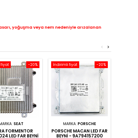
hasarı, yoğuşma veya nem nedeniyle arızalanan
<
>
 fiyat
-20%
İndirimli fiyat
-20%
İndirimli 
MARKA:
SEAT
MARKA:
PORSCHE
M
RA FORMENTOR
PORSCHE MACAN LED FAR
FORD ED
024 LED FAR BEYNI
BEYNI - 9A794157200
-