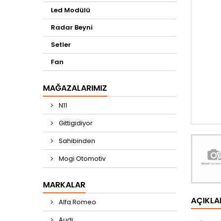
Led Modülü
Radar Beyni
Setler
Fan
MAĞAZALARIMIZ
N11
Gittigidiyor
Sahibinden
Mogi Otomotiv
MARKALAR
AÇIKL
Alfa Romeo
Audi