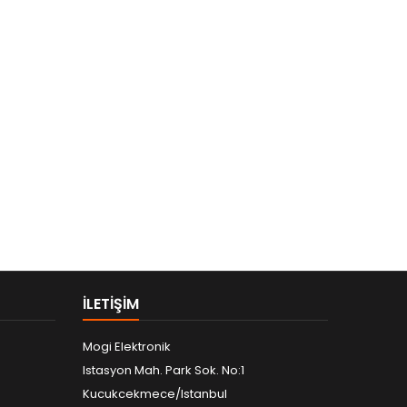
ILETIŞIM
Mogi Elektronik
Istasyon Mah. Park Sok. No:1
Kucukcekmece/Istanbul