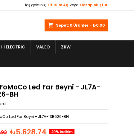
Hoş geldiniz,
Oturum Aç
veya
Hesap oluştur
shopping_cart
Sepet:
0
Ürünler - ₺0,00
HI ELECTRIC
VALEO
ZKW
 FoMoCo Led Far Beyni - JL7A-
26-BH
ord
oCo Led Far Beyni - JL7A-13B626-BH
₺5.628,74
,93
20% indirim