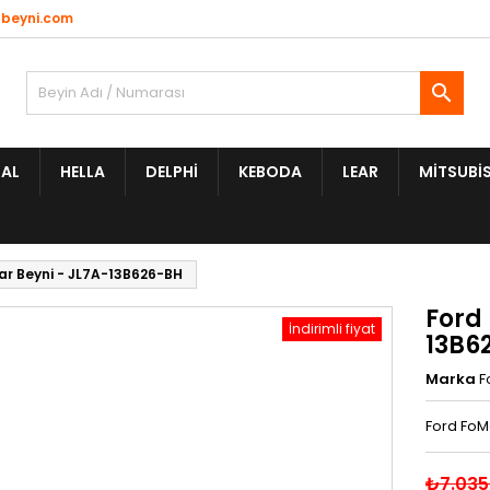
beyni.com

AL
HELLA
DELPHI
KEBODA
LEAR
MITSUBIS
ar Beyni - JL7A-13B626-BH
Ford
İndirimli fiyat
13B6
Marka
F
Ford FoM
₺7.035