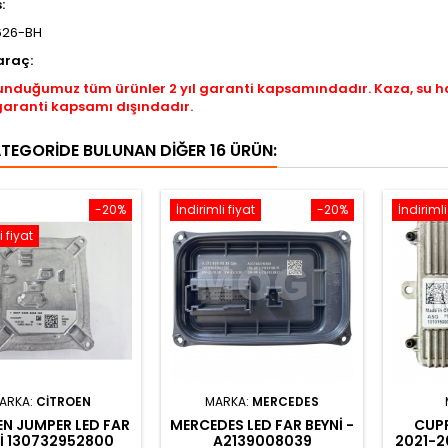
s:
626-BH
araç:
unduğumuz tüm ürünler 2 yıl garanti kapsamındadır. Kaza, su 
garanti kapsamı dışındadır.
ATEGORIDE BULUNAN DIĞER 16 ÜRÜN:
-20%
İndirimli fiyat
-20%
İndirimli
i fiyat
ARKA:
CITROEN
MARKA:
MERCEDES
N JUMPER LED FAR
MERCEDES LED FAR BEYNI -
CUP
I 130732952800
A2139008039
2021-2