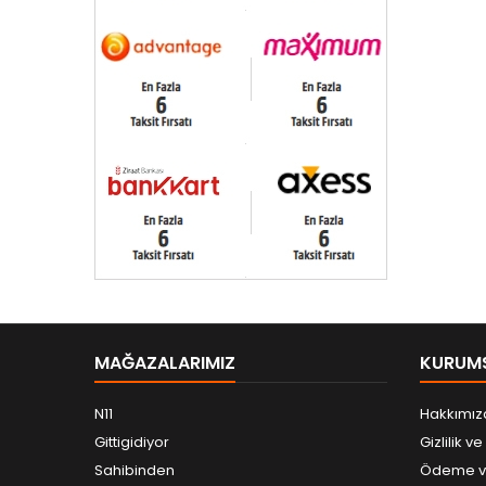
MAĞAZALARIMIZ
KURUM
N11
Hakkımız
Gittigidiyor
Gizlilik v
Sahibinden
Ödeme ve