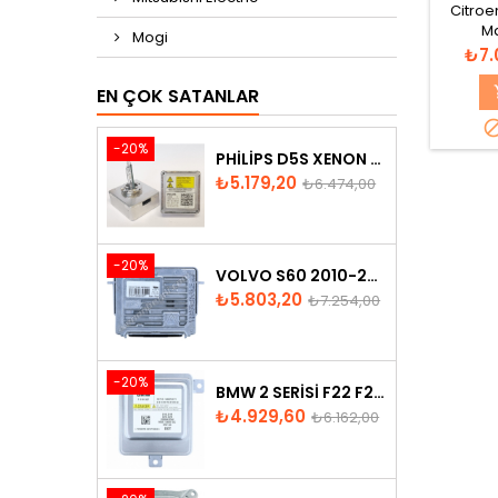
Citroe
Ma
Mogi
10E
Fiya
₺7.
EN ÇOK SATANLAR
-20%
PHILIPS D5S XENON AMPUL
Fiyat
Normal
₺5.179,20
₺6.474,00
fiyat
-20%
VOLVO S60 2010-2018 XENON FAR BEYNI 31297942
Fiyat
Normal
₺5.803,20
₺7.254,00
fiyat
-20%
BMW 2 SERISI F22 F23 2013-2016 XENON FAR BEYNI 7318327
Fiyat
Normal
₺4.929,60
₺6.162,00
fiyat