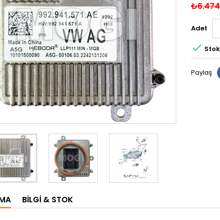
₺6.474
Adet

Stok
Paylaş
AMA
BILGI & STOK