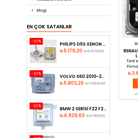
Mogi
EN ÇOK SATANLAR
-20%
PHILIPS D5S XENON AMPUL
M
Fiyat
Normal
₺5.179,20
RENAU
₺6.474,00
L
fiyat
Test e
A
Firma
Fiya
₺3.
-20%
VOLVO S60 2010-2018 XENON FAR BEYNI 31297942
Fiyat
Normal
₺5.803,20
₺7.254,00
fiyat
-20%
BMW 2 SERISI F22 F23 2013-2016 XENON FAR BEYNI 7318327
Fiyat
Normal
₺4.929,60
₺6.162,00
fiyat