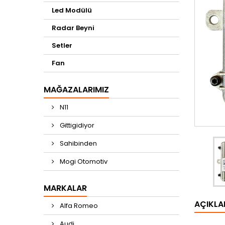
Led Modülü
Radar Beyni
Setler
Fan
MAĞAZALARIMIZ
N11
Gittigidiyor
Sahibinden
Mogi Otomotiv
MARKALAR
AÇIKL
Alfa Romeo
Audi