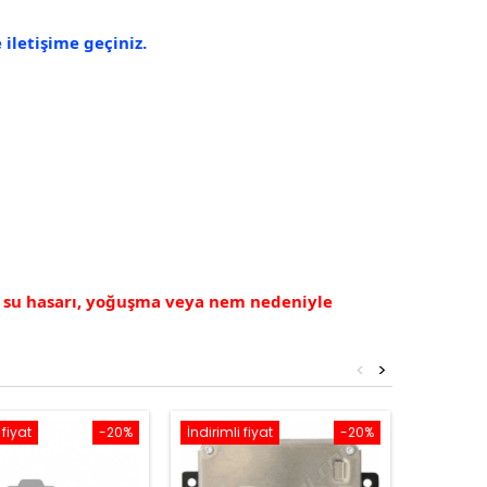
iletişime geçiniz.
, su hasarı, yoğuşma veya nem nedeniyle
<
>
 fiyat
-20%
İndirimli fiyat
-20%
İndirimli 