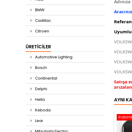
Adınıza 
BMW
Aracını
Cadillac
Referan
Citroen
Uyumlu 
VOLKSW
ÜRETICILER
VOLKSWA
Automotive Lighting
VOLKSWA
Bosch
VOLKSWA
Continental
Satışa 
arızala
Delphi
AYNI K
Hella
Keboda
İndiriml
Lear
Mitsubishi Electric