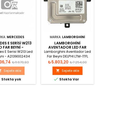
RKA:
MERCEDES
MARKA:
LAMBORGHINI
ES E SERISI W213
LAMBORGHINI
AUDI A
D FAR BEYNI -
AVENTADOR LED FAR
FAR BE
2139002434
BEYNI 4G0907697J
s E Serisi W213 Led
Lamborghini Aventador Led
Audi F
yni - A2139002434
Far Beyni DELPHI LTM-1TFL
Cont
499329883 Katalog
CONT
Normal
Fiyat
Normal
Fiyat
36,74
₺5.803,20
₺6.4
₺11.670,93
₺7.254,00
görünümü
A2C74781
fiyat
fiyat
Sepete ekle
Sepete ekle





Stokta yok
Stokta Var