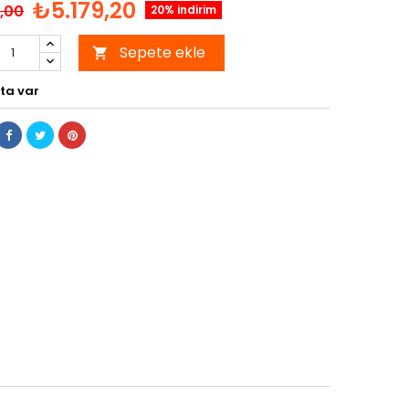
₺5.179,20
,00
20% indirim
Sepete ekle

ta var