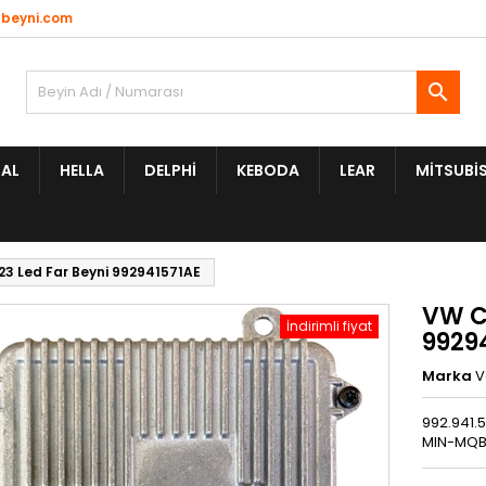
beyni.com

AL
HELLA
DELPHI
KEBODA
LEAR
MITSUBIS
3 Led Far Beyni 992941571AE
VW C
İndirimli fiyat
9929
Marka
V
992.941.
MIN-MQB 