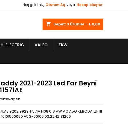
Hoş geldiniz,
Oturum Aç
veya
Hesap oluştur
shopping_cart
Sepet:
0
Ürünler - ₺0,00
HI ELECTRIC
VALEO
ZKW
addy 2021-2023 Led Far Beyni
41571AE
olkswagen
571.AE 9202 992941571A H08 01S VW AG A5G KEBODA LLP111
10101500090 A5G-00106.03.2242131206