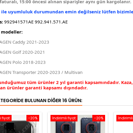
faturalı, 15:00 öncesi alınan siparişler aynı gün kargolanır.
z ile uyumluluk durumundan emin değilseniz lütfen bizimle 
s:
992941571AE 992.941.571.AE
modeller:
AGEN Caddy 2021-2023
GEN Golf 2020-2021
GEN Polo 2018-2023
GEN Transporter 2020-2023 / Multivan
sunduğumuz tüm ürünler 2 yıl garanti kapsamındadır. Kaza
nan ürünler garanti kapsamı dışındadır.
ATEGORIDE BULUNAN DIĞER 16 ÜRÜN:
i fiyat
-20%
İndirimli fiyat
-20%
İndirimli