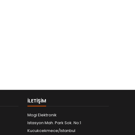
ILETIŞIM
Mogi Elektronik
Istasyon Mah. Park Sok. No:1
Kucukcekmece/Istanbul