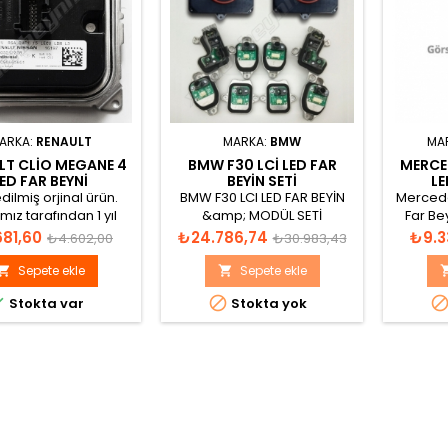
ARKA:
RENAULT
MARKA:
BMW
MA
LT CLIO MEGANE 4
BMW F30 LCI LED FAR
MERCED
ED FAR BEYNI
BEYIN SETI
LE
260551225R
A
dilmiş orjinal ürün.
BMW F30 LCI LED FAR BEYİN
Mercede
2C90665801
mız tarafından 1 yıl
&amp; MODÜL SETİ
Far Be
garantilidir.
- 63117457873 - 63117419615
t
Normal
Fiyat
Normal
Fiyat
681,60
₺24.786,74
₺9.3
₺4.602,00
₺30.983,43
- 63117419619 - 63117419620
fiyat
fiyat
Katalog görünümü
Sepete ekle
Sepete ekle




Stokta var
Stokta yok