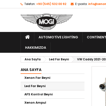
Telefon:
+90 (545) 532 00 92
E-posta:
info@xenon
AUTOMOTIVE LIGHTING
CONTINENT
HAKKIMIZDA
Ana Sayfa
Led Far Beyni
VW Caddy 2021-202
ANA SAYFA
Xenon Far Beyni
Led Far Beyni
AFS Kontrol Beyni
Xenon Ampul