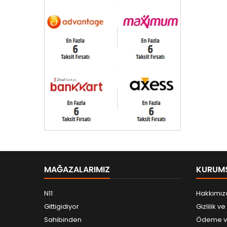
MAĞAZALARIMIZ
KURUM
N11
Hakkımız
Gittigidiyor
Gizlilik v
Sahibinden
Ödeme ve