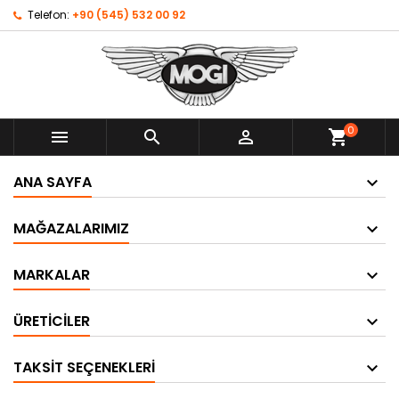
Telefon:
+90 (545) 532 00 92
0



shopping_cart
ANA SAYFA
MAĞAZALARIMIZ
MARKALAR
ÜRETICILER
TAKSIT SEÇENEKLERI