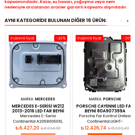
kapsamındadır. Kaza, su hasarı, yoğuşma veya nem
nedeniyle arızalanan ürünler garanti kapsamı dışındadır.
AYNI KATEGORIDE BULUNAN DIĞER 16 ÜRÜN:
<
>
İndirimli fiyat
-20%
İndirimli fiyat
-20%
MARKA:
MERCEDES
MARKA:
PORSCHE
MERCEDES E-SERISI W212
PORSCHE CAYENNE LED FAR
2013-2016 LED FAR BEYNI
BEYNI 80A907399A
A2229008005
Mercedes E-Serisi
Porsche Far Kontrol Ünitesi
Continental A2059005010,
Continental LIGHT-
A2129003417, A2129008122,
CONTROL_MODUL_MAX
Fiyat
Normal
Fiyat
Normal
₺6.427,20
₺12.426,74
₺8.034,00
₺15.533,43
A2129008224, A2229008005
A2C75316209, 80A 907 399 A