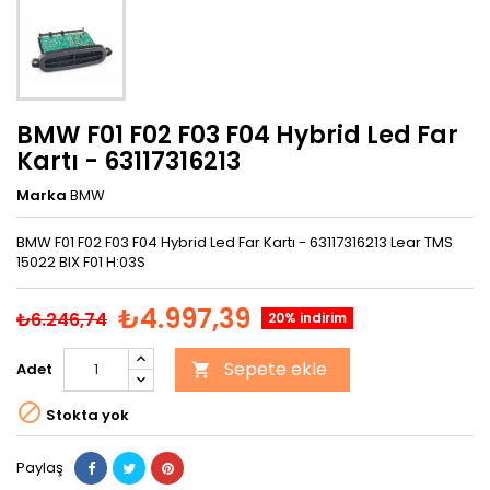
BMW F01 F02 F03 F04 Hybrid Led Far
Kartı - 63117316213
Marka
BMW
BMW F01 F02 F03 F04 Hybrid Led Far Kartı - 63117316213 Lear TMS
15022 BIX F01 H:03S
₺4.997,39
₺6.246,74
20% indirim
Sepete ekle
Adet


Stokta yok
Paylaş