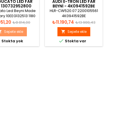
DUCATO LED FAR
AUDI E-TRON LED FAR
VOLVO 
I 130732952800
BEYNI - 4K0941592BE
LED FA
cato Led Beyni Made
HLR-CW520.07 2200105561
VOLVO F
ary 10EEG132513 1180
4K0941592BE
3144680
12V
H07 S
Normal
Fiyat
Normal
Fiyat
51,20
₺11.190,74
₺8.9
₺8.814,00
₺13.988,43
fiyat
fiyat
Sepete ekle
Sepete ekle





Stokta yok
Stokta var