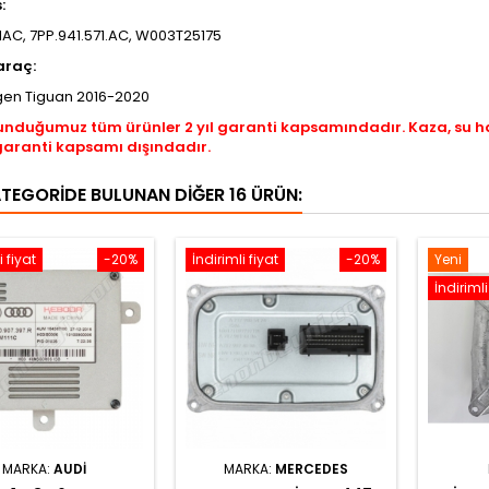
s:
AC, 7PP.941.571.AC, W003T25175
araç:
en Tiguan 2016-2020
unduğumuz tüm ürünler 2 yıl garanti kapsamındadır. Kaza, su 
garanti kapsamı dışındadır.
ATEGORIDE BULUNAN DIĞER 16 ÜRÜN:
i fiyat
-20%
İndirimli fiyat
-20%
Yeni
İndirimli
MARKA:
AUDI
MARKA:
MERCEDES