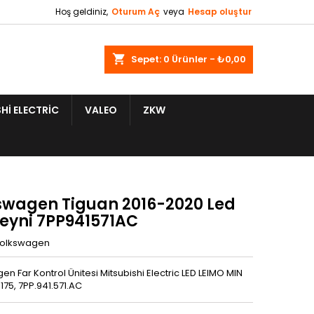
Hoş geldiniz,
Oturum Aç
veya
Hesap oluştur
shopping_cart
Sepet:
0
Ürünler - ₺0,00
HI ELECTRIC
VALEO
ZKW
swagen Tiguan 2016-2020 Led
Beyni 7PP941571AC
olkswagen
n Far Kontrol Ünitesi Mitsubishi Electric LED LEIMO MIN
75, 7PP.941.571.AC