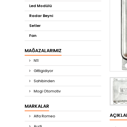
Led Modülü
Radar Beyni
Setler
Fan
MAĞAZALARIMIZ
N11
Gittigidiyor
Sahibinden
Mogi Otomotiv
MARKALAR
AÇIKL
Alfa Romeo
Audi