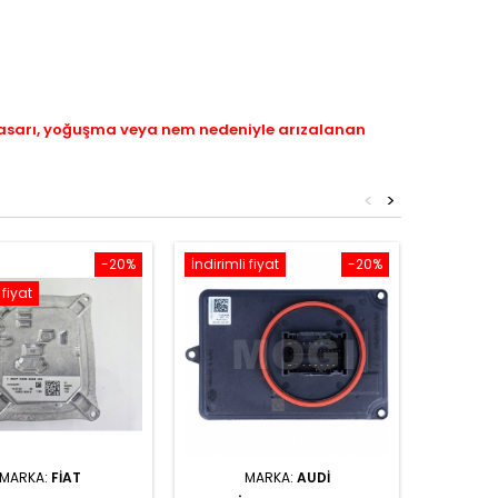
hasarı, yoğuşma veya nem nedeniyle arızalanan
<
>
-20%
İndirimli fiyat
-20%
İndirimli 
 fiyat
MARKA:
FIAT
MARKA:
AUDI
M