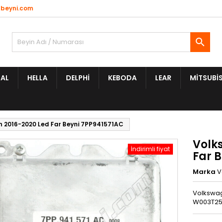
beyni.com

AL
HELLA
DELPHI
KEBODA
LEAR
MITSUBIS
 2016-2020 Led Far Beyni 7PP941571AC
Volk
İndirimli fiyat
Far 
Marka
V
Volkswage
W003T251