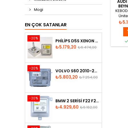
AUDI 
BEYN
Mogi
KEBODA
Ünite
LTM1
Fiya
₺5.
EN ÇOK SATANLAR
H03
-20%
PHILIPS D5S XENON AMPUL
Fiyat
Normal
₺5.179,20
₺6.474,00
fiyat
-20%
VOLVO S60 2010-2018 XENON FAR BEYNI 31297942
Fiyat
Normal
₺5.803,20
₺7.254,00
fiyat
-20%
BMW 2 SERISI F22 F23 2013-2016 XENON FAR BEYNI 7318327
Fiyat
Normal
₺4.929,60
₺6.162,00
fiyat