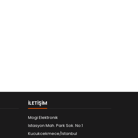
ILETIŞIM
Mogi Elektronik
Istasyon Mah. Park Sok. No:1
Kucukcekmece/Istanbul