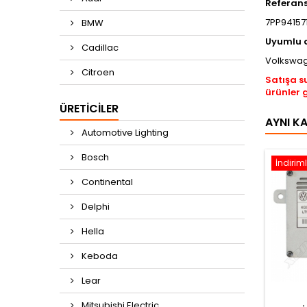
Referan
7PP941571
BMW
Uyumlu 
Cadillac
Volkswag
Citroen
Satışa s
ürünler 
ÜRETICILER
AYNI K
Automotive Lighting
Bosch
İndiriml
Continental
Delphi
Hella
Keboda
Lear
Mitsubishi Electric