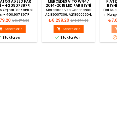
A1 Q3 A6 LED FAR
MERCEDES VITO W447
FIAT 
I - 4G0907397R
2014-2018 LED FAR BEYNI
BEYN
A2129008222
 Orjinal Far Kontrol
Mercedes Vito Continental
Fiat Du
si - 4G0.907.397.R
A2189007306, A2189006604,
in Hung
11C 4UM 154367/00
A2189009904, A2189000406,
t
Normal
Fiyat
Normal
Fiyat
179,20
₺8.299,20
₺7.0
₺6.474,00
₺10.374,00
/S0006 PID:02112
A2129005424, A2129008222,
fiyat
fiyat
A2129008324 Led Far Beyni
Sepete ekle
Sepete ekle




Stokta var
Stokta Var