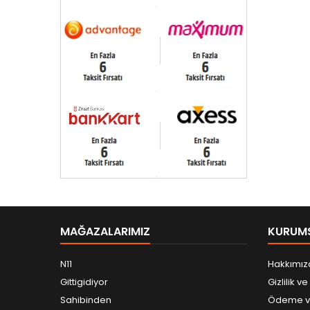
MAĞAZALARIMIZ
KURUM
N11
Hakkımız
Gittigidiyor
Gizlilik v
Sahibinden
Ödeme ve