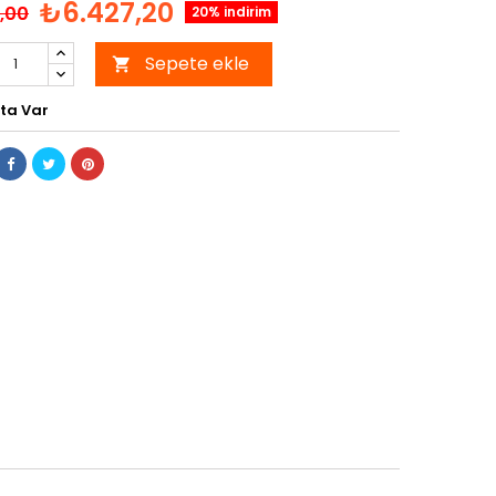
₺6.427,20
,00
20% indirim
Sepete ekle

ta Var