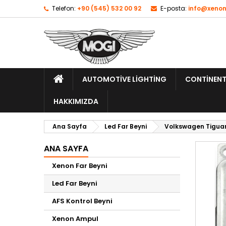
Telefon:
+90 (545) 532 00 92
E-posta:
info@xenon
AUTOMOTIVE LIGHTING
CONTINENT
HAKKIMIZDA
Ana Sayfa
Led Far Beyni
Volkswagen Tiguan
ANA SAYFA
Xenon Far Beyni
Led Far Beyni
AFS Kontrol Beyni
Xenon Ampul