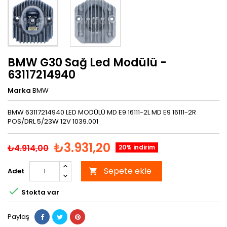
BMW G30 Sağ Led Modülü -
63117214940
Marka
BMW
BMW 63117214940 LED MODÜLÜ MD E9 16111-2L MD E9 16111-2R
POS/DRL 5/23W 12V 1039.001
₺3.931,20
₺4.914,00
20% indirim
Sepete ekle
Adet


Stokta var
Paylaş