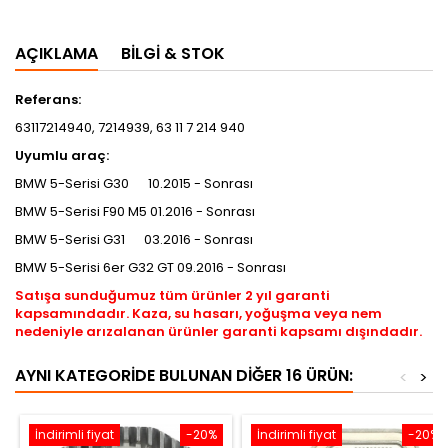
AÇIKLAMA
BILGI & STOK
Referans:
63117214940, 7214939, 63 11 7 214 940
Uyumlu araç:
BMW 5-Serisi G30 10.2015 - Sonrası
BMW 5-Serisi F90 M5 01.2016 - Sonrası
BMW 5-Serisi G31 03.2016 - Sonrası
BMW 5-Serisi 6er G32 GT 09.2016 - Sonrası
Satışa sunduğumuz tüm ürünler 2 yıl garanti
kapsamındadır. Kaza, su hasarı, yoğuşma veya nem
nedeniyle arızalanan ürünler garanti kapsamı dışındadır.
AYNI KATEGORIDE BULUNAN DIĞER 16 ÜRÜN:
<
>
İndirimli fiyat
-20%
İndirimli fiyat
-20%