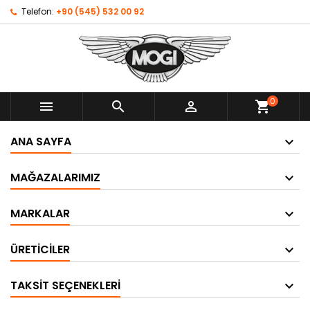
Telefon:
+90 (545) 532 00 92
0



shopping_cart
ANA SAYFA
MAĞAZALARIMIZ
MARKALAR
ÜRETICILER
TAKSIT SEÇENEKLERI