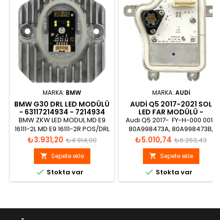
MARKA:
BMW
MARKA:
AUDI
BMW G30 DRL LED MODÜLÜ
AUDI Q5 2017-2021 SOL
- 63117214934 - 7214934
LED FAR MODÜLÜ -
80A998473A
BMW ZKW LED MODUL MD E9
Audi Q5 2017- FY-H-000 001-
16111-2L MD E9 16111-2R POS/DRL
80A998473A, 80A998473B,
5/23W 12V 1039.001
6002TX0523
Fiyat
Normal
Fiyat
Normal
₺3.931,20
₺5.010,74
₺4.914,00
₺6.263,43
fiyat
fiyat
Sepete ekle
Sepete ekle




Stokta var
Stokta var