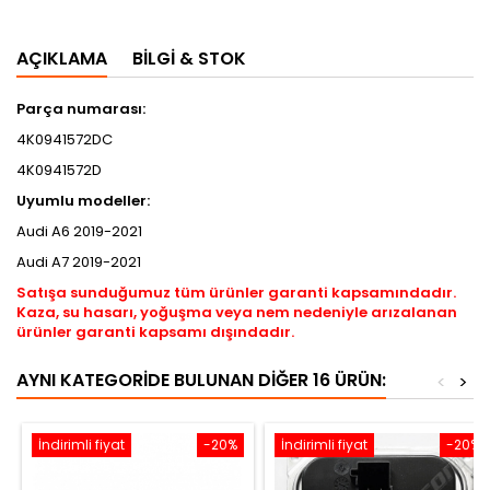
AÇIKLAMA
BILGI & STOK
Parça numarası:
4K0941572DC
4K0941572D
Uyumlu modeller:
Audi A6 2019-2021
Audi A7 2019-2021
Satışa sunduğumuz tüm ürünler garanti kapsamındadır.
Kaza, su hasarı, yoğuşma veya nem nedeniyle arızalanan
ürünler garanti kapsamı dışındadır.
AYNI KATEGORIDE BULUNAN DIĞER 16 ÜRÜN:
<
>
İndirimli fiyat
-20%
İndirimli fiyat
-20%