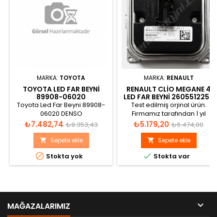
MARKA:
TOYOTA
MARKA:
RENAULT
TOYOTA LED FAR BEYNI
RENAULT CLIO MEGANE 4
89908-06020
LED FAR BEYNI 260551225R
A2C90665801
Toyota Led Far Beyni 89908-
Test edilmiş orjinal ürün.
06020 DENSO
Firmamız tarafından 1 yıl
garantilidir.
Fiyat
Normal
Fiyat
Normal
₺7.482,74
₺5.179,20
₺9.353,43
₺6.474,00
fiyat
fiyat
Sepete ekle
Sepete ekle




Stokta yok
Stokta var

MAĞAZALARIMIZ