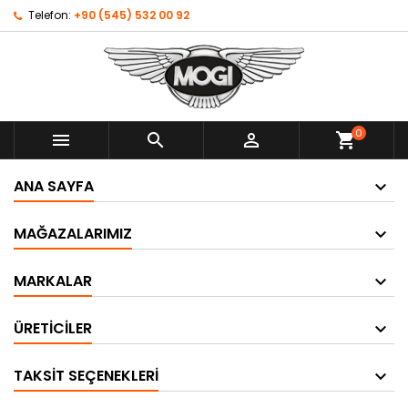
Telefon:
+90 (545) 532 00 92
0



shopping_cart
ANA SAYFA
MAĞAZALARIMIZ
MARKALAR
ÜRETICILER
TAKSIT SEÇENEKLERI