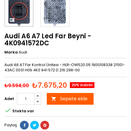
Audi A6 A7 Led Far Beyni -
4K0941572DC
Marka
Audi
Audi A6 A7 Far Kontrol Ünitesi - HLR-OW520.05 1900108338 211101-
43AC 0031 H06 4K0 941 572 D 216.298-00
₺7.675,20
₺9.594,00
20% indirim
Sepete ekle
Adet


Stokta var
Paylaş