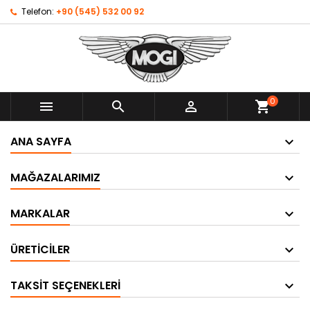
Telefon:
+90 (545) 532 00 92
0



shopping_cart
ANA SAYFA
MAĞAZALARIMIZ
MARKALAR
ÜRETICILER
TAKSIT SEÇENEKLERI