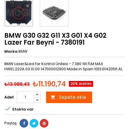
BMW G30 G32 G11 X3 G01 X4 G02
Lazer Far Beyni - 7380191
Marka
BMW
BMW Laser&Led Far Kontrol Ünitesi - 7 380 191 FLM MAX
HWEL:222A.03.01.00 147000012900 Made in Spain 10EEG142056 AL
₺11.190,74
₺13.988,43
20% indirim
Sepete ekle
Adet


Stokta var
Paylaş