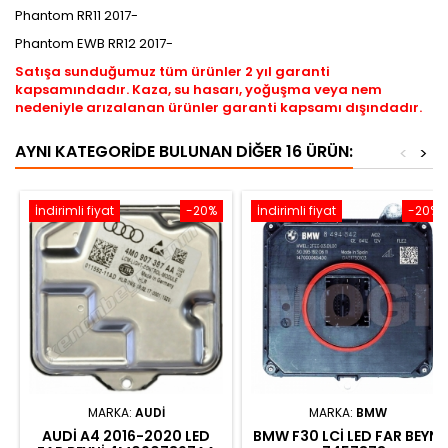
Phantom RR11 2017-
Phantom EWB RR12 2017-
Satışa sunduğumuz tüm ürünler 2 yıl garanti
kapsamındadır. Kaza, su hasarı, yoğuşma veya nem
nedeniyle arızalanan ürünler garanti kapsamı dışındadır.
AYNI KATEGORIDE BULUNAN DIĞER 16 ÜRÜN:
<
>
İndirimli fiyat
-20%
İndirimli fiyat
-20%
MARKA:
AUDI
MARKA:
BMW
AUDI A4 2016-2020 LED
BMW F30 LCI LED FAR BEYNI