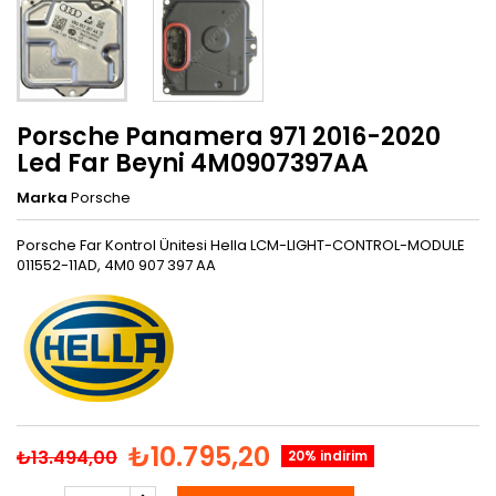
Porsche Panamera 971 2016-2020
Led Far Beyni 4M0907397AA
Marka
Porsche
Porsche Far Kontrol Ünitesi Hella LCM-LIGHT-CONTROL-MODULE
011552-11AD, 4M0 907 397 AA
₺10.795,20
₺13.494,00
20% indirim