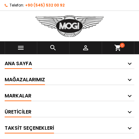
Telefon:
+90 (545) 532 00 92
0



shopping_cart
ANA SAYFA
MAĞAZALARIMIZ
MARKALAR
ÜRETICILER
TAKSIT SEÇENEKLERI