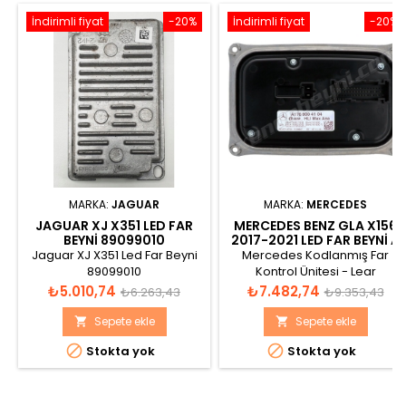
İndirimli fiyat
-20%
İndirimli fiyat
-20%
MARKA:
JAGUAR
MARKA:
MERCEDES
JAGUAR XJ X351 LED FAR
MERCEDES BENZ GLA X156
BEYNI 89099010
2017-2021 LED FAR BEYNI A
176 900 41 04
Jaguar XJ X351 Led Far Beyni
Mercedes Kodlanmış Far
89099010
Kontrol Ünitesi - Lear
A1769004104 - 1769004104 -
Fiyat
Normal
Fiyat
Normal
₺5.010,74
₺7.482,74
₺6.263,43
₺9.353,43
A176 900 41 04
fiyat
fiyat
Sepete ekle
Sepete ekle




Stokta yok
Stokta yok