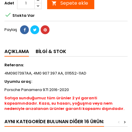
Sepete ekle
Adet


Stokta Var
Paylaş
AÇIKLAMA
BILGI & STOK
Referans:
4M0907397AA, 4M0 907 397 AA, 011552-11AD
Uyumlu araç:
Porsche Panamera 971 2016-2020
Satışa sunduğumuz tüm ürünler 2 yıl garanti
kapsamındadır. Kaza, su hasarı, yoğuşma veya nem
nedeniyle arızalanan ürünler garanti kapsamı dışındadır.
AYNI KATEGORIDE BULUNAN DIĞER 16 ÜRÜN:
<
>