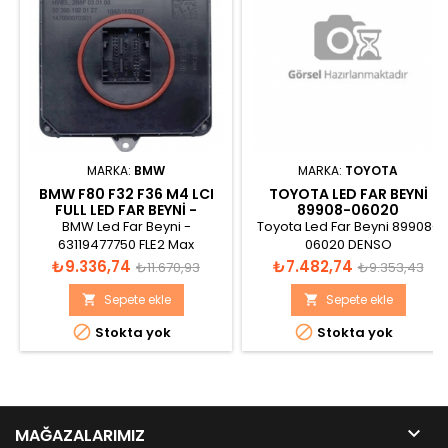
MARKA:
BMW
MARKA:
TOYOTA
BMW F80 F32 F36 M4 LCI
TOYOTA LED FAR BEYNI
FULL LED FAR BEYNI -
89908-06020
63119477750
BMW Led Far Beyni -
Toyota Led Far Beyni 89908-
63119477750 FLE2 Max
06020 DENSO
Fiyat
Normal
Fiyat
Normal
₺9.336,74
₺7.482,74
₺11.670,93
₺9.353,43
fiyat
fiyat
Sepete ekle
Sepete ekle




Stokta yok
Stokta yok

MAĞAZALARIMIZ