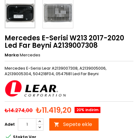
Mercedes E-Serisi W213 2017-2020
Led Far Beyni A2139007308
Marka
Mercedes
Mercedes E-Serisi Lear A2139007308, A2139005006,
A2139005304, 504218F04, 0547681 Led Far Beyni
₺11.419,20
₺14.274,00
20% indirim
Sepete ekle
Adet


Stokta Var