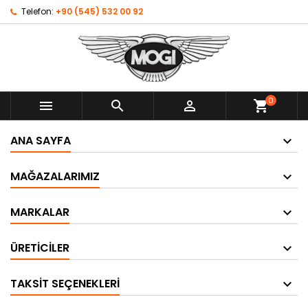
Telefon:
+90 (545) 532 00 92
0



shopping_cart
ANA SAYFA
MAĞAZALARIMIZ
MARKALAR
ÜRETICILER
TAKSIT SEÇENEKLERI