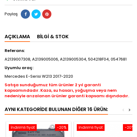
Paylaş
AÇIKLAMA
BILGI & STOK
Referans:
A2139007308, A2139005006, A2139005304, 504218F04, 0547681
Uyumlu araç:
Mercedes E-Serisi W213 2017-2020
Satışa sunduğumuz tüm ürünler 2 yıl garanti
kapsamındadır. Kaza, su hasarı, yoğuşma veya nem
nedeniyle arızalanan ürünler garanti kapsamı dışındadır.
AYNI KATEGORIDE BULUNAN DIĞER 16 ÜRÜN:
<
>
İndirimli fiyat
-20%
İndirimli fiyat
-20%