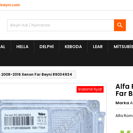
beyni.com

AL
HELLA
DELPHI
KEBODA
LEAR
MITSUBIS
 2008-2016 Xenon Far Beyni 89034934
Alfa
İndirimli fiyat
Far 
Marka
A
Alfa Rom