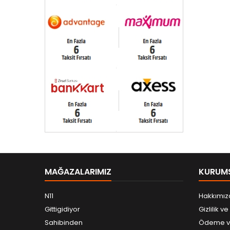
MAĞAZALARIMIZ
KURUM
N11
Hakkımız
Gittigidiyor
Gizlilik v
Sahibinden
Ödeme ve