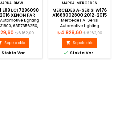
MARKA:
BMW
MARKA:
MERCEDES
MARK
 E89 LCI 7296090
MERCEDES A-SERISI W176
VW G
2016 XENON FAR
A1669002800 2012-2015
BEETLE
BEYNI
XENON FAR BEYNI
LRA4
Automotive Lighting
Mercedes A-Serisi
Adınıza f
31800, 63117356250,
Automotive Lighting
vermiş o
6090, 63117317408,
130732931201, 130732927001,
aynı
Normal
Fiyat
Normal
Fiyat
29,60
₺4.929,60
₺5.1
₺6.162,00
₺6.162,00
, 7317408, 7356250
130732931215, A1669002800
fiyat
fiyat
non Far Beyni
Xenon Far Beyni
Sepete ekle
Sepete ekle





Stokta Var
Stokta Var