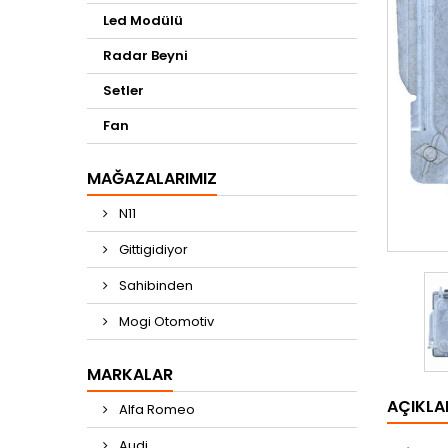
Led Modülü
Radar Beyni
Setler
Fan
MAĞAZALARIMIZ
N11
Gittigidiyor
Sahibinden
Mogi Otomotiv
MARKALAR
AÇIKL
Alfa Romeo
Audi