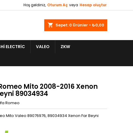
Hoş geldiniz,
Oturum Aç
veya
Hesap oluştur
shopping_cart
Sepet:
0
Ürünler - ₺0,00
HI ELECTRIC
VALEO
ZKW
 Romeo Mito 2008-2016 Xenon
Beyni 89034934
lfa Romeo
eo Mito Valeo 89076976, 89034934 Xenon Far Beyni