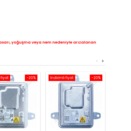
hasarı, yoğuşma veya nem nedeniyle arızalanan
<
>
 fiyat
-20%
İndirimli fiyat
-20%
İndirimli 