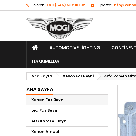
Telefon:
+90 (545) 532 00 92
E-posta:
info@xenon
AUTOMOTIVE LIGHTING
CONTINENT
HAKKIMIZDA
Ana Sayfa
Xenon Far Beyni
Alfa Romeo Mito
ANA SAYFA
Xenon Far Beyni
Led Far Beyni
AFS Kontrol Beyni
Xenon Ampul