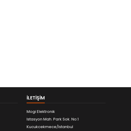
ILETIŞIM
Mogi Elektronik
Istasyon Mah. Park Sok. No:1
Kucukcekmece/Istanbul