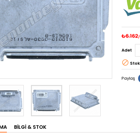
₺6.162
Adet

Stok
Paylaş
AMA
BILGI & STOK