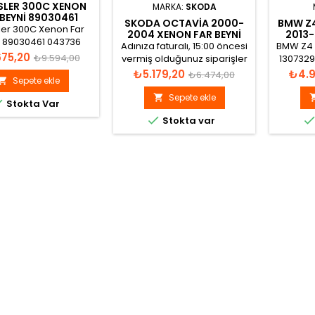
SLER 300C XENON
MARKA:
SKODA
 BEYNI 89030461
SKODA OCTAVIA 2000-
BMW Z4
36 68060464AA
ler 300C Xenon Far
2004 XENON FAR BEYNI
2013-
i 89030461 043736
1U0941651 1307329069
Adınıza faturalı, 15:00 öncesi
BMW Z4 
464AA, 89027878,
Normal
675,20
₺9.594,00
vermiş olduğunuz siparişler
1307329
27879, 89015132,
aynı gün gönderilir.
6312729
Fiyat
Normal
Fiyat
₺5.179,20
₺4.9
fiyat
₺6.474,00
31, 89031486 Xenon
Sepete ekle

7296090
fiyat
Far Beyni
Xe
Sepete ekle


Stokta Var

Stokta var