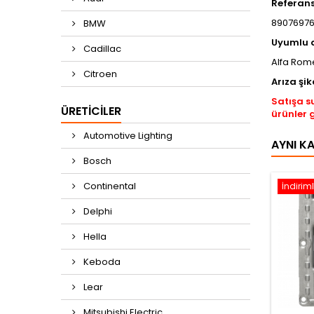
Referan
89076976
BMW
Uyumlu 
Cadillac
Alfa Rom
Citroen
Arıza şik
Satışa s
ÜRETICILER
ürünler 
Automotive Lighting
AYNI K
Bosch
Continental
İndiriml
Delphi
Hella
Keboda
Lear
Mitsubishi Electric