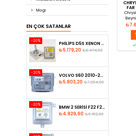
CHRY
FAR
Mogi
0437
Chrys
Beyn
68060
Fiyat
₺7.
EN ÇOK SATANLAR
890
890321
-20%
PHILIPS D5S XENON AMPUL
Fiyat
Normal
₺5.179,20
₺6.474,00
fiyat
-20%
VOLVO S60 2010-2018 XENON FAR BEYNI 31297942
Fiyat
Normal
₺5.803,20
₺7.254,00
fiyat
-20%
BMW 2 SERISI F22 F23 2013-2016 XENON FAR BEYNI 7318327
Fiyat
Normal
₺4.929,60
₺6.162,00
fiyat