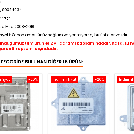
s:
, 89034934
araç:
eo Mito 2008-2016
ayeti:
Xenon ampulünüz sağlam ve yanmıyorsa, bu ünite arızalıdır.
unduğumuz tüm ürünler 2 yıl garanti kapsamındadır. Kaza, su 
garanti kapsamı dışındadır.
ATEGORIDE BULUNAN DIĞER 16 ÜRÜN:
i fiyat
-20%
İndirimli fiyat
-20%
İndirimli