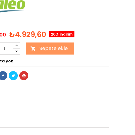
₺4.929,60
,00
20% indirim
Sepete ekle

ta yok