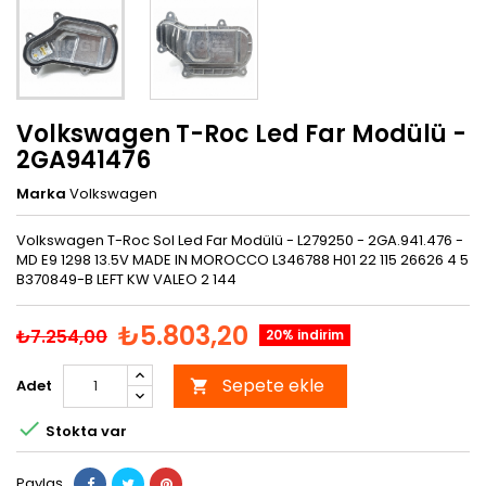
Volkswagen T-Roc Led Far Modülü -
2GA941476
Marka
Volkswagen
Volkswagen T-Roc Sol Led Far Modülü - L279250 - 2GA.941.476 -
MD E9 1298 13.5V MADE IN MOROCCO L346788 H01 22 115 26626 4 5
B370849-B LEFT KW VALEO 2 144
₺5.803,20
₺7.254,00
20% indirim
Sepete ekle
Adet


Stokta var
Paylaş