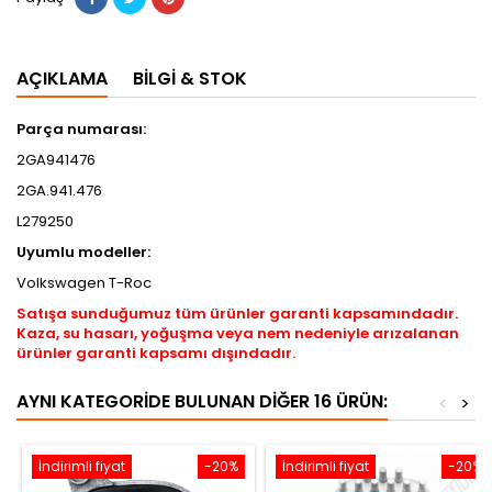
AÇIKLAMA
BILGI & STOK
Parça numarası:
2GA941476
2GA.941.476
L279250
Uyumlu modeller:
Volkswagen T-Roc
Satışa sunduğumuz tüm ürünler garanti kapsamındadır.
Kaza, su hasarı, yoğuşma veya nem nedeniyle arızalanan
ürünler garanti kapsamı dışındadır.
AYNI KATEGORIDE BULUNAN DIĞER 16 ÜRÜN:
<
>
İndirimli fiyat
-20%
İndirimli fiyat
-20%