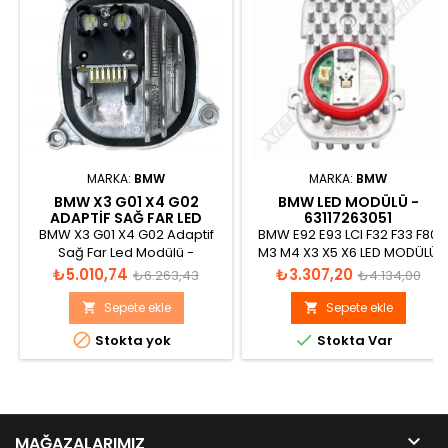
MARKA:
BMW
MARKA:
BMW
BMW X3 G01 X4 G02
BMW LED MODÜLÜ -
ADAPTIF SAĞ FAR LED
63117263051
MODÜLÜ - 63117466108
BMW X3 G01 X4 G02 Adaptif
BMW E92 E93 LCI F32 F33 F80
Sağ Far Led Modülü -
M3 M4 X3 X5 X6 LED MODÜLÜ
63117466108
Fiyat
Normal
Fiyat
Normal
₺5.010,74
₺3.307,20
₺6.263,43
₺4.134,00
fiyat
fiyat
Sepete ekle
Sepete ekle




Stokta yok
Stokta Var

MAĞAZALARIMIZ