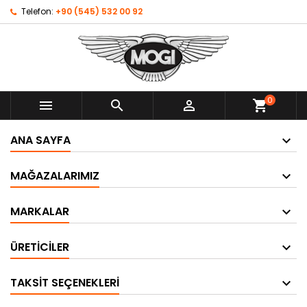
Telefon:
+90 (545) 532 00 92
0



shopping_cart
ANA SAYFA
MAĞAZALARIMIZ
MARKALAR
ÜRETICILER
TAKSIT SEÇENEKLERI