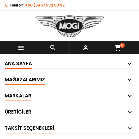
Telefon:
+90 (545) 532 00 92
0



shopping_cart
ANA SAYFA
MAĞAZALARIMIZ
MARKALAR
ÜRETICILER
TAKSIT SEÇENEKLERI