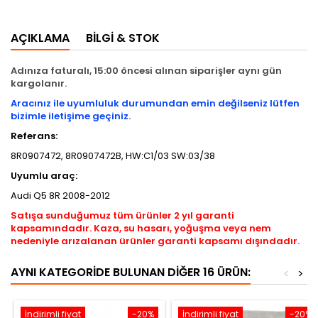
AÇIKLAMA
BILGI & STOK
Adınıza faturalı, 15:00 öncesi alınan siparişler aynı gün
kargolanır.
Aracınız ile uyumluluk durumundan emin değilseniz lütfen
bizimle iletişime geçiniz.
Referans:
8R0907472, 8R0907472B, HW:C1/03 SW:03/38
Uyumlu araç:
Audi Q5 8R 2008-2012
Satışa sunduğumuz tüm ürünler 2 yıl garanti
kapsamındadır. Kaza, su hasarı, yoğuşma veya nem
nedeniyle arızalanan ürünler garanti kapsamı dışındadır.
AYNI KATEGORIDE BULUNAN DIĞER 16 ÜRÜN:
<
>
İndirimli fiyat
-20%
İndirimli fiyat
-20%