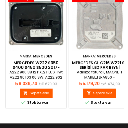
MARKA:
MERCEDES
MARKA:
MERCEDES
MERCEDES W222 S350
MERCEDES CL C216 W221 S-
S400 S450 S500 2017-
SERISI LED FAR BEYNI
2020 LED FAR BEYNI
ORJINAL A2168203789
A222 900 88 12 PXL2 PLUS HW:
Adınıza faturalı, MAGNETI
A2229008812
A222 901 03 06 SW: A222 902
MARELLI LRA850 -
83 11 Stand:16/16/00
711307329295
Fiyat
Normal
Fiyat
Normal
₺9.336,74
₺5.179,20
₺11.670,93
₺6.474,00
Stand:16/50/00 5C111F01
fiyat
fiyat
Sepete ekle
Sepete ekle




Stokta var
Stokta var