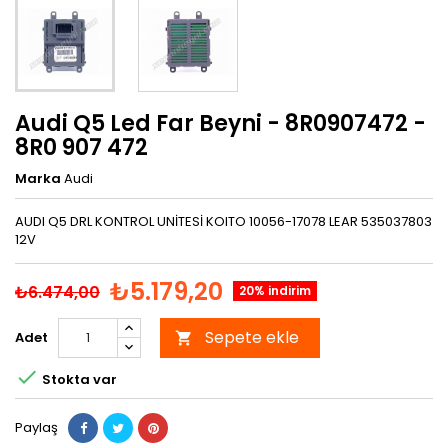
Audi Q5 Led Far Beyni - 8R0907472 -
8R0 907 472
Marka
Audi
AUDI Q5 DRL KONTROL UNİTESİ KOITO 10056-17078 LEAR 535037803
12V
₺5.179,20
₺6.474,00
20% indirim
Sepete ekle
Adet


Stokta var
Paylaş