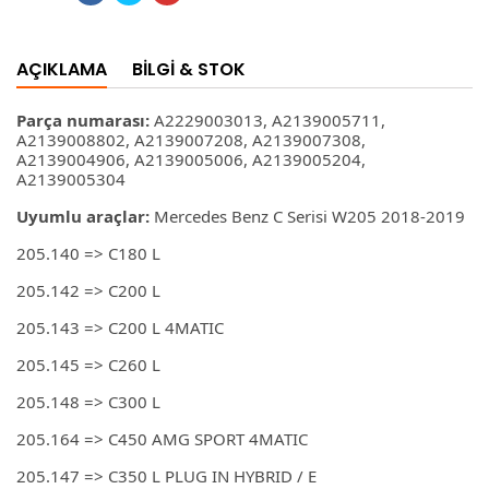
AÇIKLAMA
BILGI & STOK
Parça numarası:
A2229003013, A2139005711,
A2139008802, A2139007208, A2139007308,
A2139004906, A2139005006, A2139005204,
A2139005304
Uyumlu araçlar:
Mercedes Benz C Serisi W205 2018-2019
205.140 => C180 L
205.142 => C200 L
205.143 => C200 L 4MATIC
205.145 => C260 L
205.148 => C300 L
205.164 => C450 AMG SPORT 4MATIC
205.147 => C350 L PLUG IN HYBRID / E