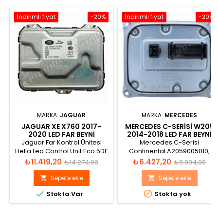
İndirimli fiyat
-20%
İndirimli fiyat
-20%
MARKA:
JAGUAR
MARKA:
MERCEDES
JAGUAR XE X760 2017-
MERCEDES C-SERISI W205
2020 LED FAR BEYNI
2014-2018 LED FAR BEYNI
T4N13306
A2059005010
Jaguar Far Kontrol Ünitesi
Mercedes C-Serisi
Hella Led Control Unit Eco 5DF
Continental A2059005010,
011 818-40 AE, 5DF01181840AE
A2059005616, A2059013103,
Fiyat
Normal
Fiyat
Normal
₺11.419,20
₺6.427,20
₺14.274,00
₺8.034,00
A2229008005 Led Far Beyni
fiyat
fiyat
Sepete ekle
Sepete ekle




Stokta Var
Stokta yok