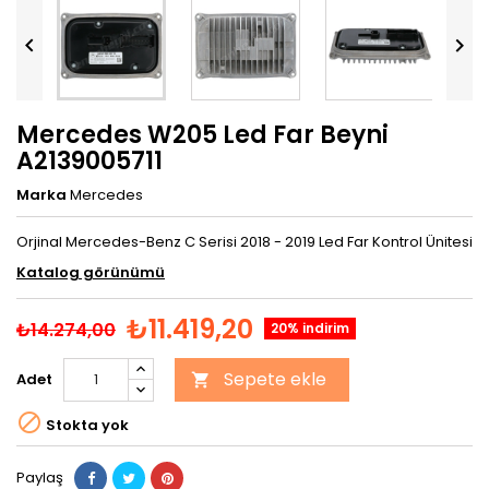


Mercedes W205 Led Far Beyni
A2139005711
Marka
Mercedes
Orjinal Mercedes-Benz C Serisi 2018 - 2019 Led Far Kontrol Ünitesi
Katalog görünümü
₺11.419,20
₺14.274,00
20% indirim
Sepete ekle
Adet


Stokta yok
Paylaş