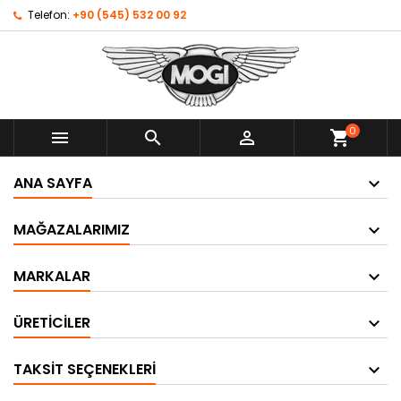
Telefon:
+90 (545) 532 00 92
0



shopping_cart
ANA SAYFA
MAĞAZALARIMIZ
MARKALAR
ÜRETICILER
TAKSIT SEÇENEKLERI