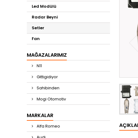
Led Modülü
Radar Beyni
Setler
Fan
MAĞAZALARIMIZ
N11
Gittigidiyor
Sahibinden
Mogi Otomotiv
MARKALAR
AÇIKL
Alfa Romeo
Audi