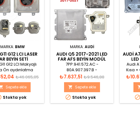
MARKA:
BMW
MARKA:
AUDI
11 G12 LCI LASER
AUDI Q5 2017-2021 LED
AUDI A
AR BEYIN SETI
FAR AFS BEYİN MODÜL
LED
SETİ
11 G12 LCI Makyajlı
7PP.941.572.AC -
Audi A
a Ön aydınlatma
80A.907.397.B -
Kısa +
iği kontrol ünitesi sol
80A.998.473.A (SOL) -
ünit
Normal
Fiyat
Normal
Fiyat
852,04
₺7.637,51
₺10.6
₺46.065,05
₺9.546,88
 LED modülü, gündüz
80A.998.474.A (SAĞ)
fiyat
fiyat
ol ve sağ, LED modül
Sepete ekle
Sepete ekle


 lambası/gündüz farı


Stokta yok
Stokta yok
 sağ toplam 6 parça
beyin seti.