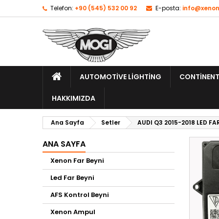
Telefon:
+90 (545) 532 00 92
E-posta:
info@xenon
AUTOMOTIVE LIGHTING
CONTINENT
HAKKIMIZDA
Ana Sayfa
Setler
AUDI Q3 2015-2018 LED FA
ANA SAYFA
Xenon Far Beyni
Led Far Beyni
AFS Kontrol Beyni
Xenon Ampul