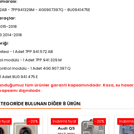
umarası:
2AB - 7PP941329M - 4G0907397Q - 8U0941475E
araçlar:
2015-2018
3 2014-2018
riği:
nitesi - 1 Adet 7PP.941.572.AB
ol modülü - 1 Adet 7PP.941.329.M
ontrol modülü - 1 Adet 4G0.907.397.Q
 1 Adet 8U0.941.475.E
unduğumuz tüm ürünler garanti kapsamındadır. Kaza, su hasar
kapsamı dışındadır.
ATEGORIDE BULUNAN DIĞER 8 ÜRÜN:
i fiyat
-20%
İndirimli fiyat
-20%
İndirimli