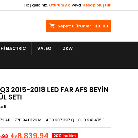
Hoş geldiniz,
Oturum Aç
veya
Hesap oluştur
shopping_cart
Sepet:
0
Ürünler - ₺0,00
HI ELECTRIC
VALEO
ZKW
Q3 2015-2018 LED FAR AFS BEYİN
L SETİ
udi
72.AB - 7PP.941.329.M - 4G0.907.397.Q - 8U0.941.475.E
₺8.839,94
9,93
20% indirim