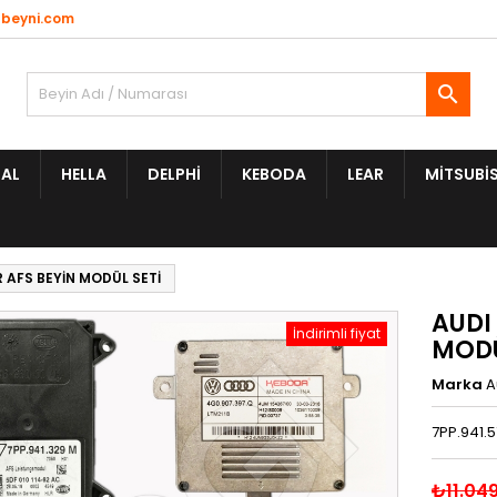
beyni.com

AL
HELLA
DELPHI
KEBODA
LEAR
MITSUBIS
R AFS BEYİN MODÜL SETİ
AUDI 
İndirimli fiyat
MODÜ
Marka
A
7PP.941.5
₺11.04