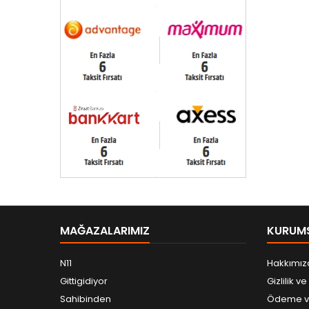
MAĞAZALARIMIZ
KURUM
N11
Hakkımız
Gittigidiyor
Gizlilik v
Sahibinden
Ödeme ve