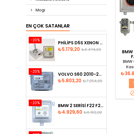
Mogi
EN ÇOK SATANLAR
-20%
PHILIPS D5S XENON AMPUL
Fiyat
Normal
₺5.179,20
₺6.474,00
BMW G
fiyat
F
BMW G
Kas
-20%
elektron
Fiyat
₺36.
VOLVO S60 2010-2018 XENON FAR BEYNI 31297942
ve sağ,
Fiyat
Normal
₺5.803,20
₺7.254,00
farı s
fiyat
sinyal
sol ve
-20%
BMW 2 SERISI F22 F23 2013-2016 XENON FAR BEYNI 7318327
Fiyat
Normal
₺4.929,60
₺6.162,00
fiyat