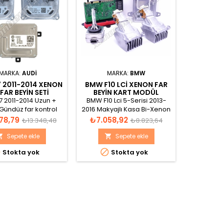
MARKA:
AUDI
MARKA:
BMW
7 2011-2014 XENON
BMW F10 LCI XENON FAR
BMW 
 FAR BEYİN SETİ
BEYIN KART MODÜL
BEYI
AMPÜL SETI
A
7 2011-2014 Uzun +
BMW F10 Lci 5-Serisi 2013-
BMW F30 
 Gündüz far kontrol
2016 Makyajlı Kasa Bi-Xenon
Makyaj
esi seti 3 parça
Far beyin ve modül takımı.
beyin 
Normal
Fiyat
Normal
Fiyat
78,79
₺7.058,92
₺7.0
₺13.348,48
₺8.823,64
fiyat
fiyat
Sepete ekle
Sepete ekle





Stokta yok
Stokta yok