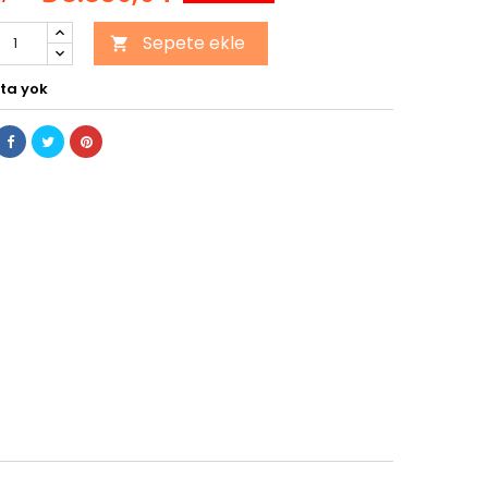
Sepete ekle

ta yok