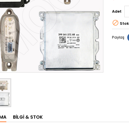
Adet

Stok
Paylaş
AMA
BILGI & STOK