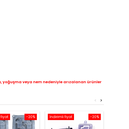
ı, yoğuşma veya nem nedeniyle arızalanan ürünler
<
>
 fiyat
-20%
İndirimli fiyat
-20%
İndirimli 