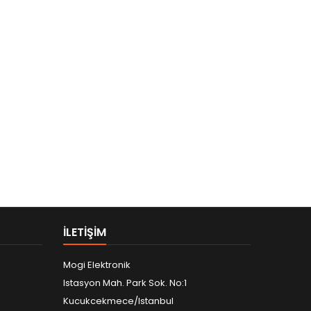
ILETIŞIM
Mogi Elektronik
Istasyon Mah. Park Sok. No:1
Kucukcekmece/Istanbul