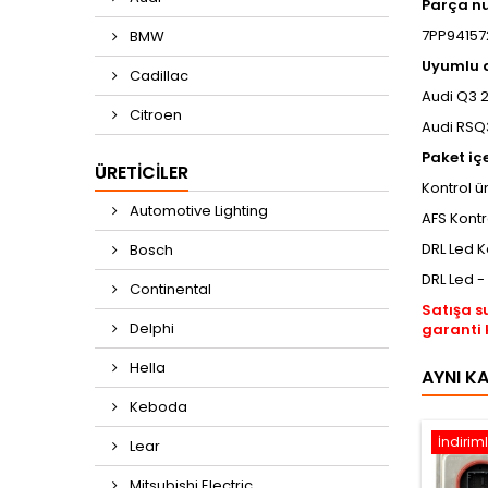
Parça n
7PP94157
BMW
​Uyumlu 
Cadillac
Audi Q3 
Citroen
Audi RSQ
Paket içe
ÜRETICILER
Kontrol ü
Automotive Lighting
AFS Kontr
DRL Led K
Bosch
DRL Led -
Continental
Satışa s
Delphi
garanti 
Hella
AYNI K
Keboda
İndiriml
Lear
Mitsubishi Electric