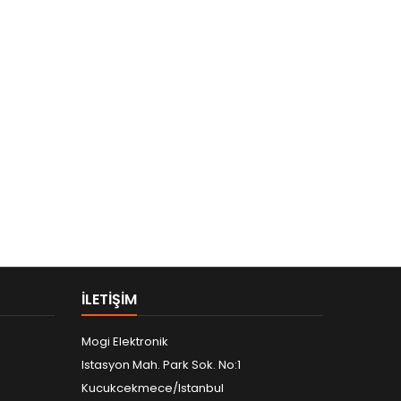
ILETIŞIM
Mogi Elektronik
Istasyon Mah. Park Sok. No:1
Kucukcekmece/Istanbul