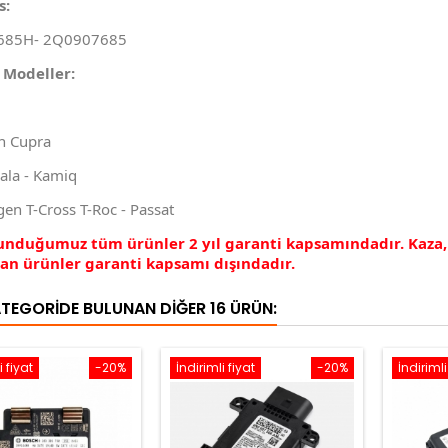
s:
685H-
2Q0907685
 Modeller:
n Cupra
ala - Kamiq
en T-Cross T-Roc - Passat
sunduğumuz tüm ürünler 2 yıl garanti kapsamındadır. Kaza
nan ürünler garanti kapsamı dışındadır.
ATEGORIDE BULUNAN DIĞER 16 ÜRÜN:
i fiyat
-20%
İndirimli fiyat
-20%
İndirimli