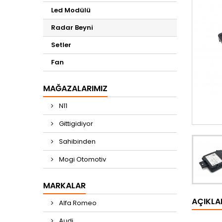
Led Modülü
Radar Beyni
Setler
Fan
MAĞAZALARIMIZ
N11
Gittigidiyor
Sahibinden
Mogi Otomotiv
MARKALAR
AÇIKL
Alfa Romeo
Audi