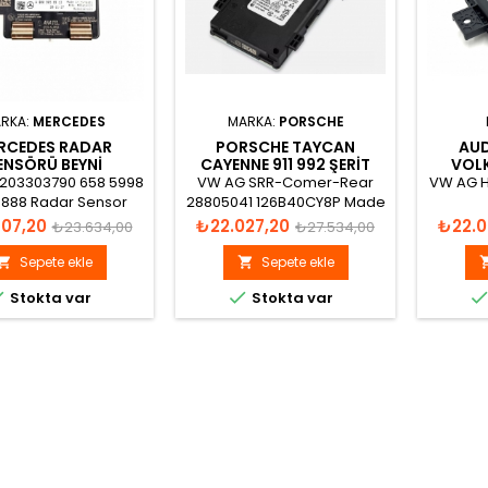
RKA:
MERCEDES
MARKA:
PORSCHE
RCEDES RADAR
PORSCHE TAYCAN
AUD
ENSÖRÜ BEYNI
CAYENNE 911 992 ŞERIT
VOL
0009058913
TAKIP SENSÖRÜ BEYNI
TA
203303790 658 5998
VW AG SRR-Comer-Rear
VW AG H
4N0907566AM
2
888 Radar Sensor
28805041 126B40CY8P Made
el 02220-14-03745
in Hungary
HLT25.1
Normal
Fiyat
Normal
Fiyat
907,20
₺22.027,20
₺22.0
₺23.634,00
₺27.534,00
de in Hungary
Made in 
fiyat
fiyat
Asi
Sepete ekle
Sepete ekle


U


Stokta var
Stokta var