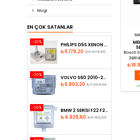
Mogi
EN ÇOK SATANLAR
MA
-20%
ME
PHILIPS D5S XENON AMPUL
S
Fiyat
Normal
₺5.179,20
₺6.474,00
A
Bosch 0
fiyat
39R14
Anat
Fiyat
₺18.
Ma
-20%
VOLVO S60 2010-2018 XENON FAR BEYNI 31297942
Fiyat
Normal
₺5.803,20
₺7.254,00
fiyat
-20%
BMW 2 SERISI F22 F23 2013-2016 XENON FAR BEYNI 7318327
Fiyat
Normal
₺4.929,60
₺6.162,00
fiyat