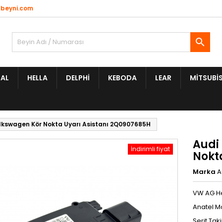
beyni.com

AL
HELLA
DELPHI
KEBODA
LEAR
MITSUBIS
lkswagen Kör Nokta Uyarı Asistanı 2Q0907685H
Audi
İndirimli fiyat
Nokt
Marka
A
VW AG He
Anatel Ma
Şerit Tak