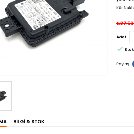
Kör Nokta
₺27.53
Adet

Stok
Paylaş
AMA
BILGI & STOK