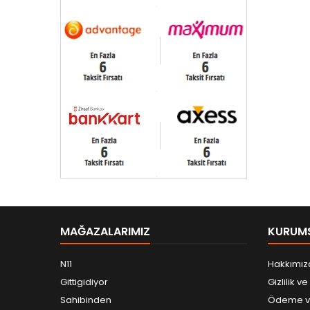
MAĞAZALARIMIZ
KURUM
N11
Hakkımız
Gittigidiyor
Gizlilik v
Sahibinden
Ödeme ve