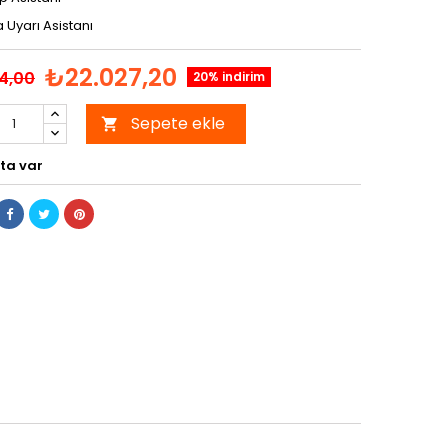
 Uyarı Asistanı
₺22.027,20
4,00
20% indirim
Sepete ekle

ta var