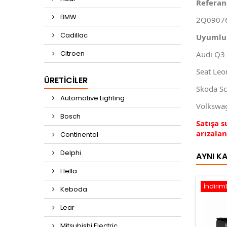
Referan
BMW
2Q0907
Cadillac
Uyumlu
Citroen
Audi Q3
Seat Leo
ÜRETICILER
Skoda Sc
Automotive Lighting
Volkswag
Bosch
Satışa 
arızala
Continental
Delphi
AYNI K
Hella
İndiriml
Keboda
Lear
Mitsubishi Electric