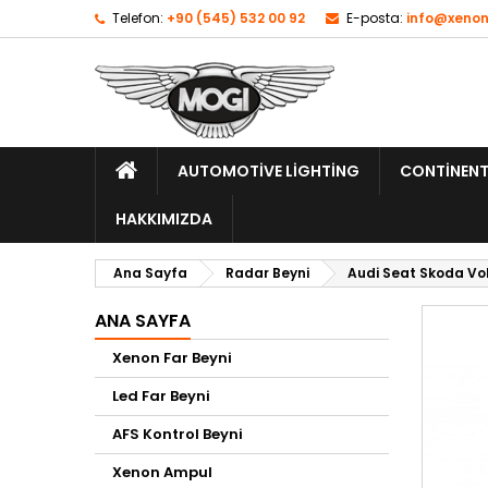
Telefon:
+90 (545) 532 00 92
E-posta:
info@xenon
AUTOMOTIVE LIGHTING
CONTINENT
HAKKIMIZDA
Ana Sayfa
Radar Beyni
Audi Seat Skoda Vo
ANA SAYFA
Xenon Far Beyni
Led Far Beyni
AFS Kontrol Beyni
Xenon Ampul