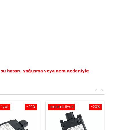
, su hasarı, yoğuşma veya nem nedeniyle
<
>
 fiyat
-20%
İndirimli fiyat
-20%
İndirimli 