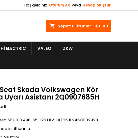
Hoş geldiniz,
Oturum Aç
veya
Hesap oluştur
shopping_cart
Sepet:
0
Ürünler - ₺0,00
HI ELECTRIC
VALEO
ZKW
 Seat Skoda Volkswagen Kör
a Uyarı Asistanı 2Q0907685H
udi
lla 6PZ 013.498-65 H26 HLV-HLT25.11.246CD32928
de in Lithuania
ip Asistanı